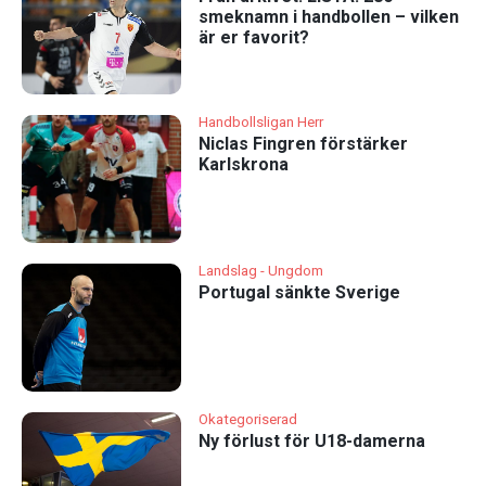
smeknamn i handbollen – vilken
är er favorit?
Handbollsligan Herr
Niclas Fingren förstärker
Karlskrona
Landslag - Ungdom
Portugal sänkte Sverige
Okategoriserad
Ny förlust för U18-damerna