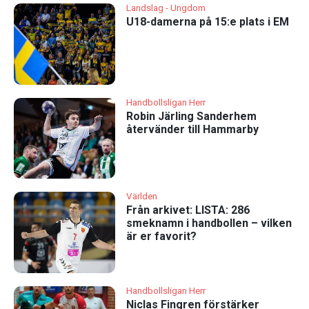
Landslag - Ungdom
U18-damerna på 15:e plats i EM
Handbollsligan Herr
Robin Järling Sanderhem
återvänder till Hammarby
Världen
Från arkivet: LISTA: 286
smeknamn i handbollen – vilken
är er favorit?
Handbollsligan Herr
Niclas Fingren förstärker