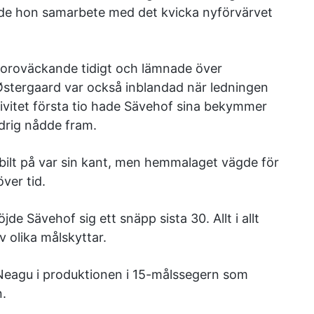
rade hon samarbete med det kvicka nyförvärvet
oroväckande tidigt och lämnade över
 Østergaard var också inblandad när ledningen
tivitet första tio hade Sävehof sina bekymmer
drig nådde fram.
bilt på var sin kant, men hemmalaget vägde för
över tid.
de Sävehof sig ett snäpp sista 30. Allt i allt
 olika målskyttar.
 Neagu i produktionen i 15-målssegern som
n.