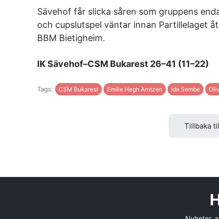
Sävehof får slicka såren som gruppens end
och cupslutspel väntar innan Partillelaget 
BBM Bietigheim.
IK Sävehof–CSM Bukarest 26–41 (11–22)
Tags:
CSM Bukarest
Emilie Hegh Arntzen
Ida Sembe
Oli
Tillbaka ti
H
Nyheter, an