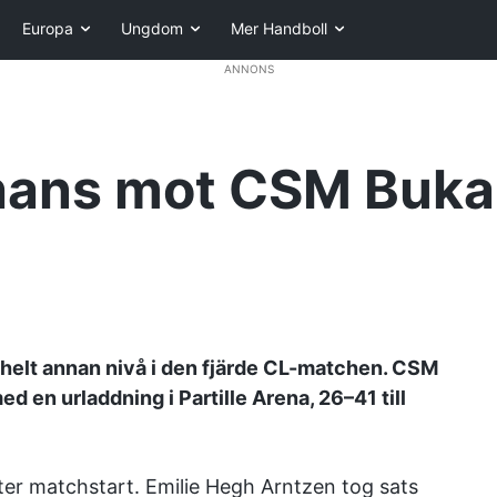
Europa
Ungdom
Mer Handboll
ANNONS
hans mot CSM Buka
 helt annan nivå i den fjärde CL-matchen. CSM
d en urladdning i Partille Arena, 26–41 till
fter matchstart. Emilie Hegh Arntzen tog sats