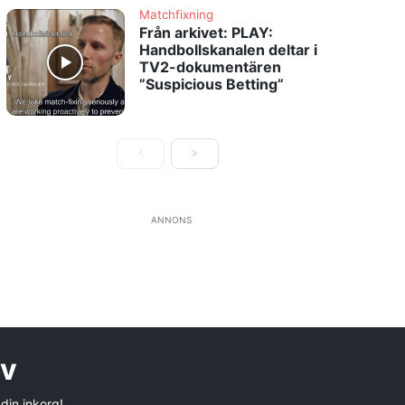
Matchfixning
Från arkivet: PLAY:
Handbollskanalen deltar i
TV2-dokumentären
”Suspicious Betting”
ANNONS
ev
 din inkorg!