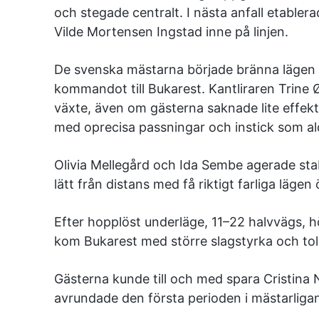
och stegade centralt. I nästa anfall etable
Vilde Mortensen Ingstad inne på linjen.
De svenska mästarna började bränna lägen 
kommandot till Bukarest. Kantliraren Trine
växte, även om gästerna saknade lite effek
med oprecisa passningar och instick som al
Olivia Mellegård och Ida Sembe agerade sta
lätt från distans med få riktigt farliga lägen 
Efter hopplöst underläge, 11–22 halvvägs, höj
kom Bukarest med större slagstyrka och tolv
Gästerna kunde till och med spara Cristina
avrundade den första perioden i mästarliga