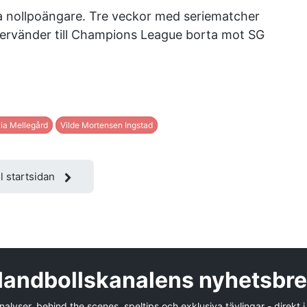
a nollpoängare. Tre veckor med seriematcher
återvänder till Champions League borta mot SG
via Mellegård
Vilde Mortensen Ingstad
ll startsidan
andbollskanalens nyhetsbr
alyser, behind the scenes, speltips och exklusiva tävlingar - direkt i