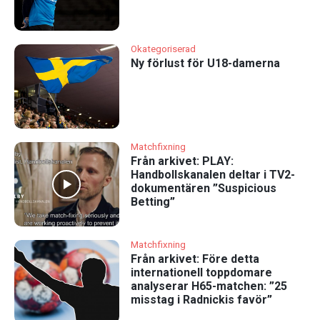
Okategoriserad
Ny förlust för U18-damerna
Matchfixning
Från arkivet: PLAY:
Handbollskanalen deltar i TV2-
dokumentären ”Suspicious
Betting”
Matchfixning
Från arkivet: Före detta
internationell toppdomare
analyserar H65-matchen: ”25
misstag i Radnickis favör”