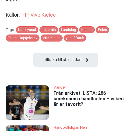
Källor:
IHF
,
Vive Kielce
Tags:
faruk yusuf
högernia
Landslag
Nigeria
Polen
Talant Dujsjebajev
Vive Kielce
yusuf faruk
Tillbaka till startsidan
Världen
Från arkivet: LISTA: 286
smeknamn i handbollen – vilken
är er favorit?
Handbollsligan Herr