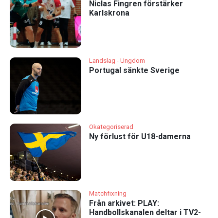
Niclas Fingren förstärker
Karlskrona
Landslag - Ungdom
Portugal sänkte Sverige
Okategoriserad
Ny förlust för U18-damerna
Matchfixning
Från arkivet: PLAY:
Handbollskanalen deltar i TV2-