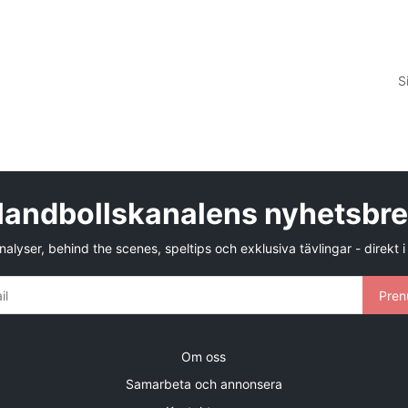
S
andbollskanalens nyhetsbr
alyser, behind the scenes, speltips och exklusiva tävlingar - direkt i
Pren
Om oss
Samarbeta och annonsera