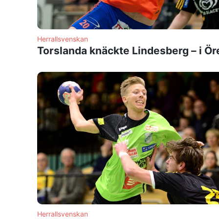
Herrallsvenskan
Torslanda knäckte Lindesberg – i Ör
Herrallsvenskan