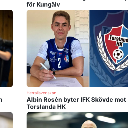
för Kungälv
Herrallsvenskan
n
Albin Rosén byter IFK Skövde mot
Torslanda HK