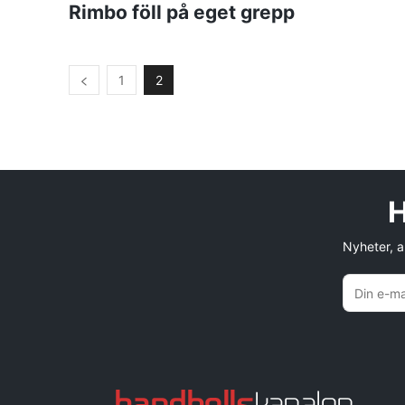
Rimbo föll på eget grepp
1
2
H
Nyheter, an