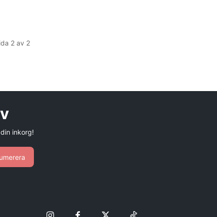
ida 2 av 2
ev
 din inkorg!
umerera