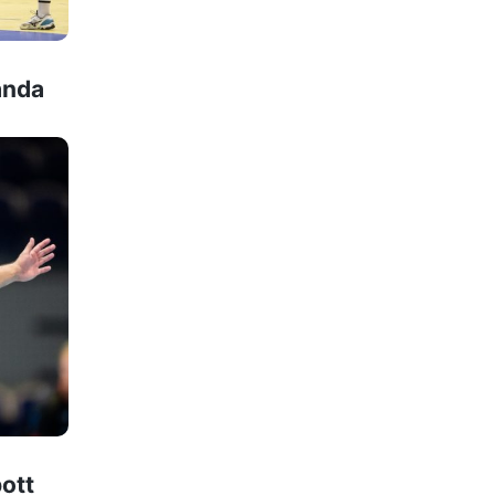
anda
pott