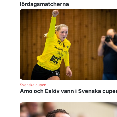
lördagsmatcherna
Svenska cupen
Amo och Eslöv vann i Svenska cupe