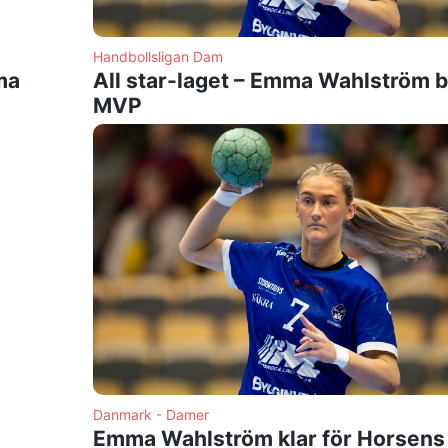
Handbollsligan Dam
ma
All star-laget – Emma Wahlström b
MVP
Danmark - Damer
Emma Wahlström klar för Horsens