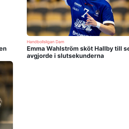
Handbollsligan Dam
sen
Emma Wahlström sköt Hallby till s
avgjorde i slutsekunderna