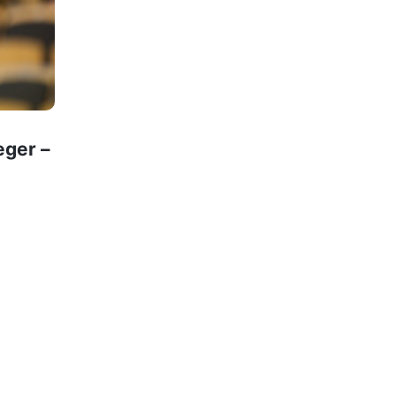
eger –