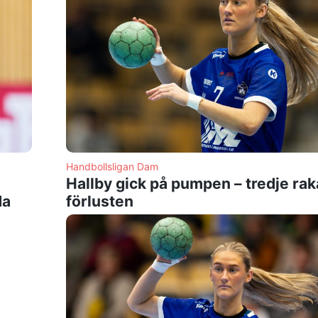
Handbollsligan Dam
Hallby gick på pumpen – tredje rak
da
förlusten