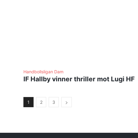
Handbollsligan Dam
IF Hallby vinner thriller mot Lugi HF
1
2
3