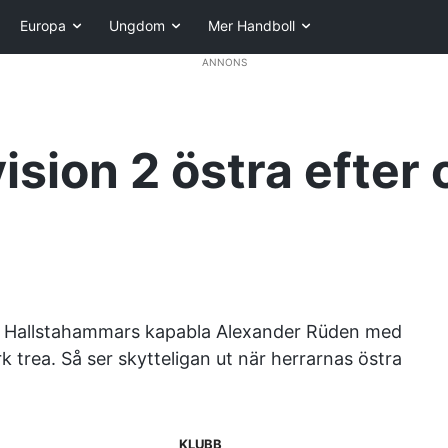
Europa
Ungdom
Mer Handboll
ANNONS
vision 2 östra efte
öre Hallstahammars kapabla Alexander Rüden med
 trea. Så ser skytteligan ut när herrarnas östra
KLUBB