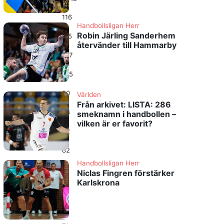
116
Handbollsligan Herr
Robin Järling Sanderhem
115
återvänder till Hammarby
107
105
90
Världen
Från arkivet: LISTA: 286
88
smeknamn i handbollen –
vilken är er favorit?
82
82
Handbollsligan Herr
78
Niclas Fingren förstärker
Karlskrona
76
73