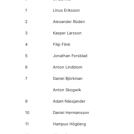
1
Linus Eriksson
2
Alexander Rüden
3
Kasper Larsson
4
Filip Flink
5
Jonathan Forsblad
6
Anton Lindblom
7
Daniel Björkman
Anton Skogwik
9
Adam Nässjander
10
Daniel Hermansson
11
Hampus Högberg