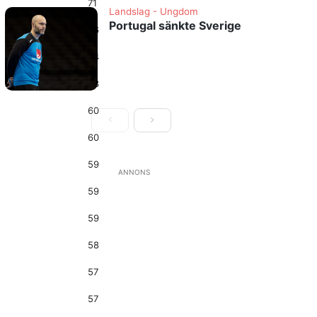
71
Landslag - Ungdom
Portugal sänkte Sverige
66
64
63
60
60
59
ANNONS
59
59
58
57
57