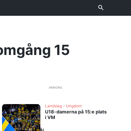
r omgång 15
ANNONS
Landslag - Ungdom
U18-damerna på 15:e plats
i VM
MÅL