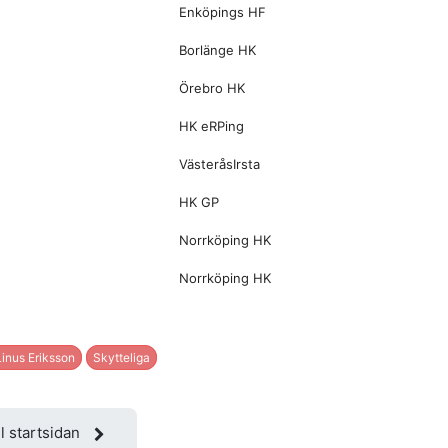
Enköpings HF
Borlänge HK
Örebro HK
HK eRPing
VästeråsIrsta
HK GP
Norrköping HK
Norrköping HK
Linus Eriksson
Skytteliga
ll startsidan