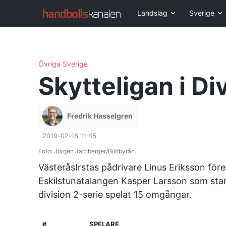
Landslag
Sverige
Övriga Sverige
Skytteligan i Di
Fredrik Hasselgren
2019-02-18 11:45
Foto: Jörgen Jarnberger/Bildbyrån.
VästeråsIrstas pådrivare Linus Eriksson f
Eskilstunatalangen Kasper Larsson som stark
division 2-serie spelat 15 omgångar.
#
SPELARE