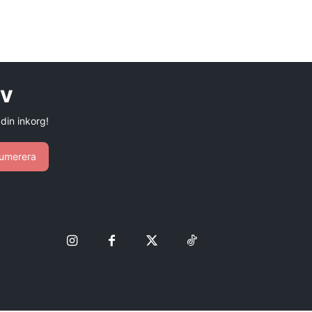
ev
 din inkorg!
umerera