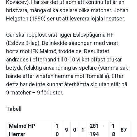
Kovacev). Här ser det ut som att kontinuitet är en
bristvara, många olika spelare olika matcher. Johan
Helgsten (1996) ser ut att leverera lojala insatser.
Ganska hopplöst sist ligger Eslövpågarna HF
(Eslövs B-lag). De inledde säsongen med vinst
borta mot IFK Malmö, trodde de. Resultatet
ändrades i efterhand till 0-10 vilket oftast brukar
betyda felaktig användning av spelare (samma sak
hände efter vinsten hemma mot Tomelilla). Efter
detta har de inte kunnat återhämta sig utan står på
9 matcher – 9 förluster.
Tabell
Malmö HP
1
281 –
1
9
0
1
87
Herrar
0
194
8