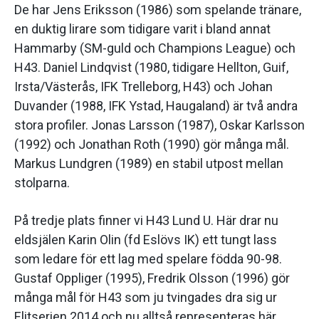
De har Jens Eriksson (1986) som spelande tränare,
en duktig lirare som tidigare varit i bland annat
Hammarby (SM-guld och Champions League) och
H43. Daniel Lindqvist (1980, tidigare Hellton, Guif,
Irsta/Västerås, IFK Trelleborg, H43) och Johan
Duvander (1988, IFK Ystad, Haugaland) är två andra
stora profiler. Jonas Larsson (1987), Oskar Karlsson
(1992) och Jonathan Roth (1990) gör många mål.
Markus Lundgren (1989) en stabil utpost mellan
stolparna.
På tredje plats finner vi H43 Lund U. Här drar nu
eldsjälen Karin Olin (fd Eslövs IK) ett tungt lass
som ledare för ett lag med spelare födda 90-98.
Gustaf Oppliger (1995), Fredrik Olsson (1996) gör
många mål för H43 som ju tvingades dra sig ur
Elitserien 2014 och nu alltså representeras här.