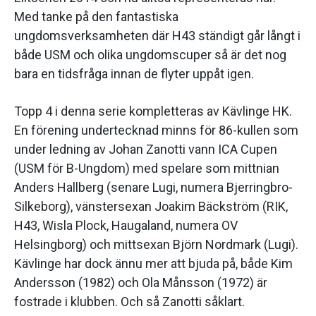
Med tanke på den fantastiska
ungdomsverksamheten där H43 ständigt går långt i
både USM och olika ungdomscuper så är det nog
bara en tidsfråga innan de flyter uppåt igen.
Topp 4 i denna serie kompletteras av Kävlinge HK.
En förening undertecknad minns för 86-kullen som
under ledning av Johan Zanotti vann ICA Cupen
(USM för B-Ungdom) med spelare som mittnian
Anders Hallberg (senare Lugi, numera Bjerringbro-
Silkeborg), vänstersexan Joakim Bäckström (RIK,
H43, Wisla Plock, Haugaland, numera OV
Helsingborg) och mittsexan Björn Nordmark (Lugi).
Kävlinge har dock ännu mer att bjuda på, både Kim
Andersson (1982) och Ola Månsson (1972) är
fostrade i klubben. Och så Zanotti såklart.