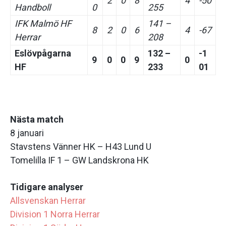
2
0
8
4
-50
Handboll
0
255
IFK Malmö HF
141 –
8
2
0
6
4
-67
Herrar
208
Eslövpågarna
132 –
-1
9
0
0
9
0
HF
233
01
Nästa match
8 januari
Stavstens Vänner HK – H43 Lund U
Tomelilla IF 1 – GW Landskrona HK
Tidigare analyser
Allsvenskan Herrar
Division 1 Norra Herrar