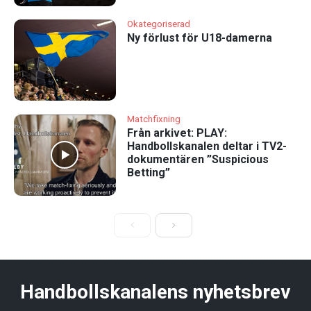
Okategoriserad
Ny förlust för U18-damerna
Matchfixning
Från arkivet: PLAY:
Handbollskanalen deltar i TV2-
dokumentären ”Suspicious
Betting”
Handbollskanalens nyhetsbrev