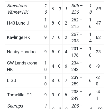
Stavstens
1
305 –
1
9
0
1
69
Vänner HK
0
236
8
1
262 –
1
H43 Lund U
8
0
2
47
0
215
6
267 –
1
Kävlinge HK
9
7
0
2
62
205
4
201 –
1
Näsby Handboll
9
5
0
4
23
178
0
GW Landskrona
1
234 –
4
0
6
8
-9
HK
0
243
1
239 –
-2
LIGU
3
0
7
6
0
259
0
208 –
-4
Tomelilla IF 1
9
3
0
6
6
249
1
Skurups
1
205 –