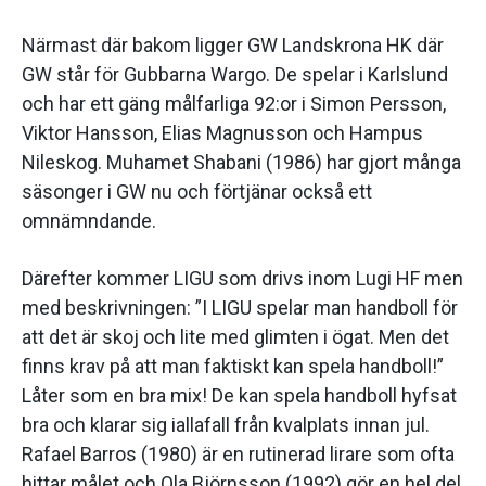
Närmast där bakom ligger GW Landskrona HK där
GW står för Gubbarna Wargo. De spelar i Karlslund
och har ett gäng målfarliga 92:or i Simon Persson,
Viktor Hansson, Elias Magnusson och Hampus
Nileskog. Muhamet Shabani (1986) har gjort många
säsonger i GW nu och förtjänar också ett
omnämndande.
Därefter kommer LIGU som drivs inom Lugi HF men
med beskrivningen: ”I LIGU spelar man handboll för
att det är skoj och lite med glimten i ögat. Men det
finns krav på att man faktiskt kan spela handboll!”
Låter som en bra mix! De kan spela handboll hyfsat
bra och klarar sig iallafall från kvalplats innan jul.
Rafael Barros (1980) är en rutinerad lirare som ofta
hittar målet och Ola Björnsson (1992) gör en hel del