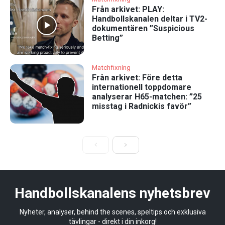
Från arkivet: PLAY:
Handbollskanalen deltar i TV2-
dokumentären ”Suspicious
Betting”
Matchfixning
Från arkivet: Före detta
internationell toppdomare
analyserar H65-matchen: ”25
misstag i Radnickis favör”
Handbollskanalens nyhetsbrev
Nyheter, analyser, behind the scenes, speltips och exklusiva
tävlingar - direkt i din inkorg!