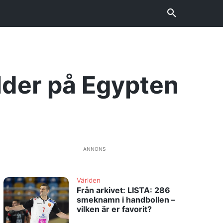
lder på Egypten
ANNONS
Världen
Från arkivet: LISTA: 286
smeknamn i handbollen –
vilken är er favorit?