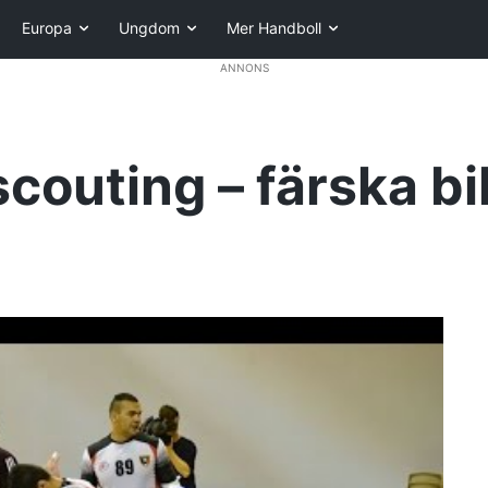
Europa
Ungdom
Mer Handboll
ANNONS
outing – färska bi