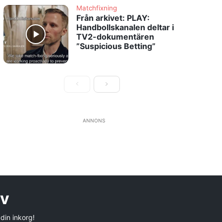
Matchfixning
Från arkivet: PLAY:
Handbollskanalen deltar i
TV2-dokumentären
”Suspicious Betting”
ANNONS
ev
 din inkorg!