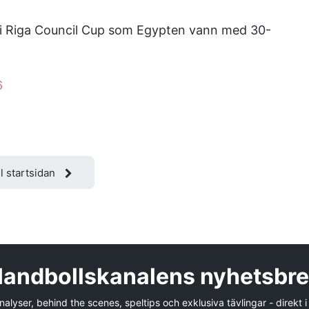
 i Riga Council Cup som Egypten vann med 30-
6
ll startsidan
andbollskanalens nyhetsbr
alyser, behind the scenes, speltips och exklusiva tävlingar - direkt i