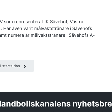
V som representerat IK Sävehof, Västra
. Har även varit målvaktstränare i Sävehofs
amt numera är målvaktstränare i Sävehofs A-
ll startsidan
andbollskanalens nyhetsbr