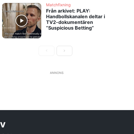
Matchfixning
Från arkivet: PLAY:
Handbollskanalen deltar i
TV2-dokumentären
”Suspicious Betting”
ANNONS
ev