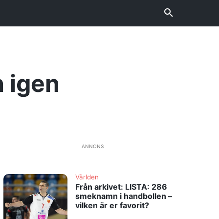
n igen
ANNONS
Världen
Från arkivet: LISTA: 286
smeknamn i handbollen –
vilken är er favorit?