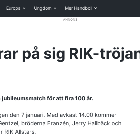
Europa
Ungdom
Mer Handboll
ANNONS
ar på sig RIK-tröja
 jubileumsmatch för att fira 100 år.
rdagen den 7 januari. Med avkast 14.00 kommer
Gentzel, bröderna Franzén, Jerry Hallbäck och
r RIK Allstars.