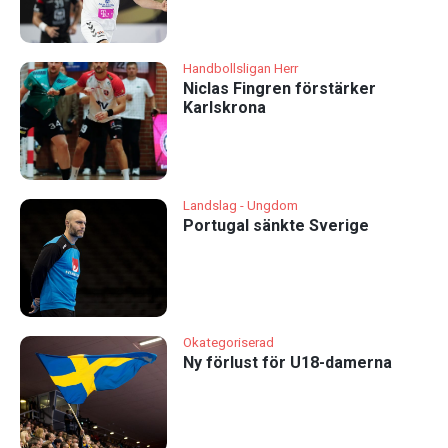
Handbollsligan Herr
Niclas Fingren förstärker
Karlskrona
Landslag - Ungdom
Portugal sänkte Sverige
Okategoriserad
Ny förlust för U18-damerna