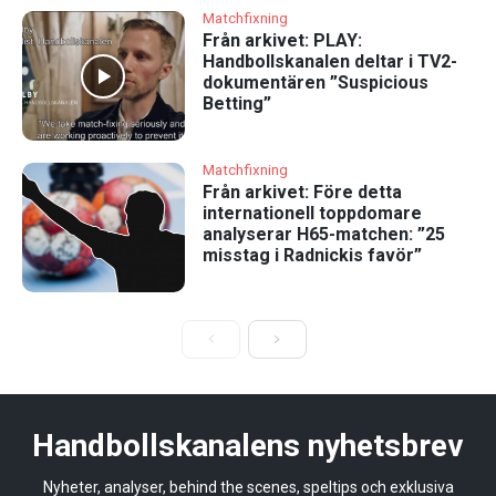
Matchfixning
Från arkivet: PLAY:
Handbollskanalen deltar i TV2-
dokumentären ”Suspicious
Betting”
Matchfixning
Från arkivet: Före detta
internationell toppdomare
analyserar H65-matchen: ”25
misstag i Radnickis favör”
Handbollskanalens nyhetsbrev
Nyheter, analyser, behind the scenes, speltips och exklusiva