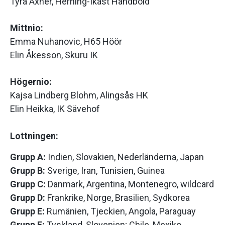
Tyra Axnér, Herning-Ikast Håndbold
Mittnio:
Emma Nuhanovic, H65 Höör
Elin Åkesson, Skuru IK
Högernio:
Kajsa Lindberg Blohm, Alingsås HK
Elin Heikka, IK Sävehof
Lottningen:
Grupp A:
Indien, Slovakien, Nederländerna, Japan
Grupp B:
Sverige, Iran, Tunisien, Guinea
Grupp C:
Danmark, Argentina, Montenegro, wildcard
Grupp D:
Frankrike, Norge, Brasilien, Sydkorea
Grupp E:
Rumänien, Tjeckien, Angola, Paraguay
Grupp F:
Tyskland, Slovenien; Chile, Mexiko