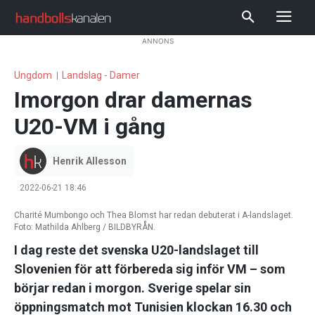
ANNONS
Ungdom
Landslag - Damer
Imorgon drar damernas
U20-VM i gång
Henrik Allesson
2022-06-21 18:46
Charité Mumbongo och Thea Blomst har redan debuterat i A-landslaget.
Foto: Mathilda Ahlberg / BILDBYRÅN.
I dag reste det svenska U20-landslaget till
Slovenien för att förbereda sig inför VM – som
börjar redan i morgon. Sverige spelar sin
öppningsmatch mot Tunisien klockan 16.30 och