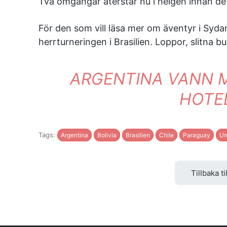
Två omgångar återstår nu i helgen innan de s
För den som vill läsa mer om äventyr i Syda
herrturneringen i Brasilien. Loppor, slitna b
ARGENTINA VANN M
HOTE
Tags:
Argentina
Bolivia
Brasilien
Chile
Paraguay
Ur
Tillbaka ti