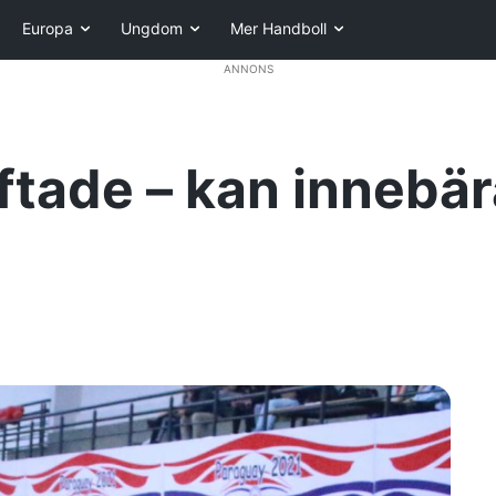
Europa
Ungdom
Mer Handboll
ANNONS
iftade – kan innebär