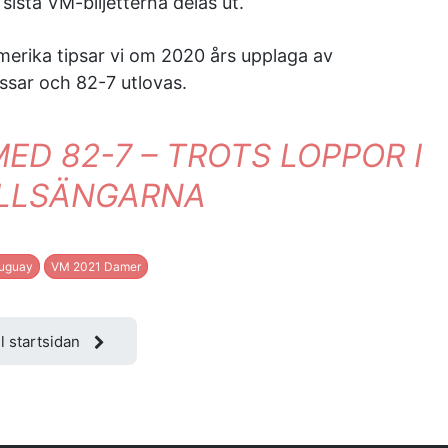
ista VM-biljetterna delas ut.
merika tipsar vi om 2020 års upplaga av
ussar och 82-7 utlovas.
ED 82-7 – TROTS LOPPOR I
LLSÄNGARNA
uguay
VM 2021 Damer
ll startsidan