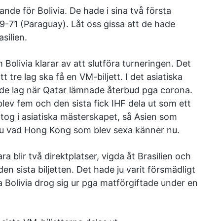
nde för Bolivia. De hade i sina två första
9-71 (Paraguay). Låt oss gissa att de hade
silien.
Bolivia klarar av att slutföra turneringen. Det
t tre lag ska få en VM-biljett. I det asiatiska
ande lag när Qatar lämnade återbud pga corona.
blev fem och den sista fick IHF dela ut som ett
ltog i asiatiska mästerskapet, så Asien som
 ju vad Hong Kong som blev sexa känner nu.
ra blir två direktplatser, vigda åt Brasilien och
 sista biljetten. Det hade ju varit försmädligt
 Bolivia drog sig ur pga matförgiftade under en