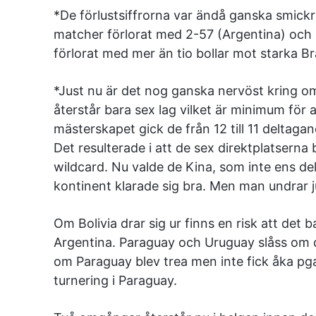
*De förlustsiffrorna var ändå ganska smickra
matcher förlorat med 2-57 (Argentina) och 
förlorat med mer än tio bollar mot starka Bra
*Just nu är det nog ganska nervöst kring om 
återstår bara sex lag vilket är minimum för at
mästerskapet gick de från 12 till 11 deltag
Det resulterade i att de sex direktplatserna 
wildcard. Nu valde de Kina, som inte ens de
kontinent klarade sig bra. Men man undrar
Om Bolivia drar sig ur finns en risk att det ba
Argentina. Paraguay och Uruguay slåss om den
om Paraguay blev trea men inte fick åka pga
turnering i Paraguay.