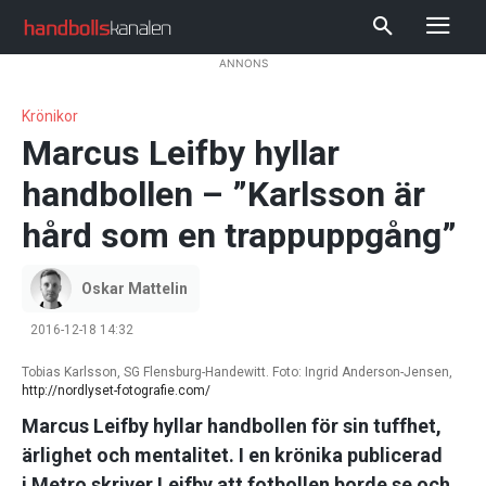
ANNONS
Krönikor
Marcus Leifby hyllar
handbollen – ”Karlsson är
hård som en trappuppgång”
Oskar Mattelin
2016-12-18 14:32
Tobias Karlsson, SG Flensburg-Handewitt. Foto: Ingrid Anderson-Jensen,
http://nordlyset-fotografie.com/
Marcus Leifby hyllar handbollen för sin tuffhet,
ärlighet och mentalitet. I en krönika publicerad
i Metro skriver Leifby att fotbollen borde se och