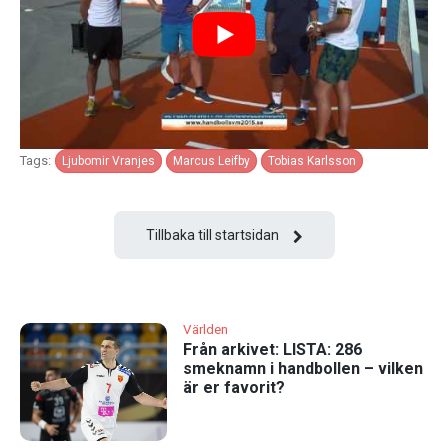
Tags:
Ljubomir Vranjes
Marcus Leifby
Tobias Karlsson
Tillbaka till startsidan
Världen
Från arkivet: LISTA: 286
smeknamn i handbollen – vilken
är er favorit?