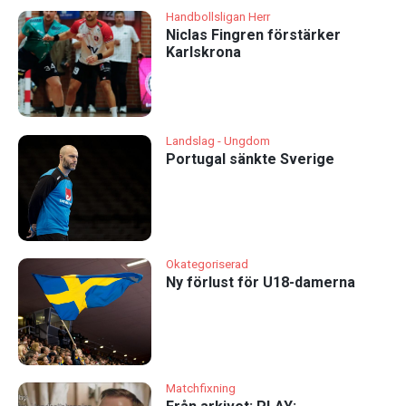
Handbollsligan Herr
Niclas Fingren förstärker
Karlskrona
Landslag - Ungdom
Portugal sänkte Sverige
Okategoriserad
Ny förlust för U18-damerna
Matchfixning