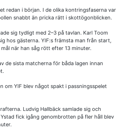
t redan i början. I de olika kontringsfaserna var
llen snabbt än pricka rätt i skottögonblicken.
ade sig tydligt med 2–3 på tavlan. Karl Toom
sig hos gästerna. YIF:s främsta man från start,
ål när han såg rött efter 13 minuter.
av de sista matcherna för båda lagen innan
t.
en om YIF blev något spakt i passningsspelet
rafterna. Ludvig Hallbäck samlade sig och
r Ystad fick igång genombrotten på fler håll blev
uter.