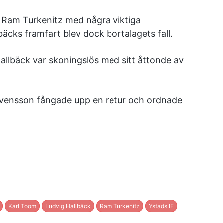
g Ram Turkenitz med några viktiga
bäcks framfart blev dock bortalagets fall.
allbäck var skoningslös med sitt åttonde av
Svensson fångade upp en retur och ordnade
Karl Toom
Ludvig Hallbäck
Ram Turkenitz
Ystads IF