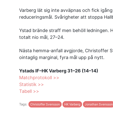
Varberg lät sig inte avväpnas och fick igån
reduceringsmål. Svårigheter att stoppa Hall
Ystad brände straff men behöll ledningen. H
totalt nio mål, 27–24.
Nästa hemma-anfall avgjorde, Christoffer 
ointaglig marginal, fyra mål upp på nytt.
Ystads IF–HK Varberg 31–26 (14–14)
Matchprotokoll >>
Statistik >>
Tabell >>
Tags:
Christoffer Svensson
HK Varberg
Jonathan Svensson