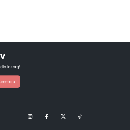
ev
 din inkorg!
umerera