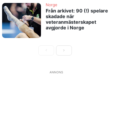
Norge
Från arkivet: 90 (!) spelare
skadade när
veteranmästerskapet
avgjorde i Norge
ANNONS