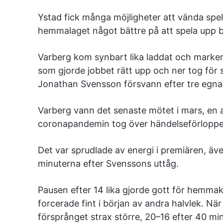
Ystad fick många möjligheter att vända spele
hemmalaget något bättre på att spela upp bo
Varberg kom synbart lika laddat och marker
som gjorde jobbet rätt upp och ner tog för 
Jonathan Svensson försvann efter tre egna m
Varberg vann det senaste mötet i mars, en 
coronapandemin tog över händelseförloppe
Det var sprudlade av energi i premiären, äv
minuterna efter Svenssons uttåg.
Pausen efter 14 lika gjorde gott för hemmak
forcerade fint i början av andra halvlek. Nä
försprånget strax större, 20–16 efter 40 min