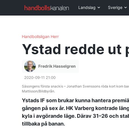
Landslag
Sverige
Handbollsligan Herr
Ystad redde ut
Fredrik Hasselgren
2020-09-11 21:00
Säsongens första snackis – Jonathan Svenssons röda kort kom bara 
Mattisson/Bildbyrån.
Ystads IF som brukar kunna hantera premi
gången på sex år. HK Varberg kontrade län
kyla i avgörande läge. Därav 31–26 och st
tillbaka på banan.