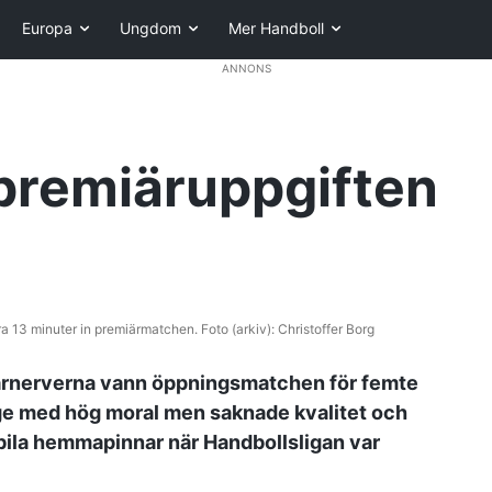
Europa
Ungdom
Mer Handboll
ANNONS
 premiäruppgiften
13 minuter in premiärmatchen. Foto (arkiv): Christoffer Borg
ärnerverna vann öppningsmatchen för femte
ge med hög moral men saknade kvalitet och
abila hemmapinnar när Handbollsligan var