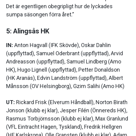
Det är egentligen obegripligt hur de lyckades
sumpa säsongen förra året.”
5: Alingsås HK
IN:
Anton Hagvall (IFK Skövde), Oskar Dahlin
(uppflyttad), Samuel Oderbrant (uppflyttad), Arvid
Andreasson (uppflyttad), Samuel Lindberg (Amo
HK), Hugo Lignell (uppflyttad), Petter Donaldson
(HK Aranäs), Edvin Landström (uppflyttad), Albert
Månsson (OV Helsingborg), Gzim Salihi (Amo HK)
UT:
Rickard Frisk (Elverum Håndball), Norton Birath
Jonson (klubb ej klar), Jesper Filén (Önnereds HK),
Rasmus Torbjörnsson (klubb ej klar), Max Granlund
(VFL Eintracht Hagen, Tyskland), Fredrik Hellgren
(HF Karlskrona), Olle Gransten (klubb ej klar), Adam