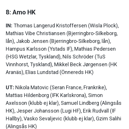
8: Amo HK
IN:
Thomas Langerud Kristoffersen (Wisla Plock),
Mathias Vibe Christiansen (Bjerringbro-Silkeborg,
lån), Jakob Jensen (Bjerringbro-Silkeborg, lån),
Hampus Karlsson (Ystads IF), Mathias Pedersen
(HSG Wetzlar, Tyskland), Nils Schröder (TuS
Vinnhorst, Tyskland), Mikkel Beck Jørgensen (HK
Aranäs), Elias Lundstad (Önnereds HK)
UT:
Nikola Matovic (Seran France, Frankrike),
Mattias Hildenborg (IFK Karlskrona), Simon
Axelsson (klubb ej klar), Samuel Lindberg (Alingsås
HK), Jesper Johansson (Lugi HF), Erik Rudvall (IF
Hallby), Vasko Sevaljevic (klubb ej klar), Gzim Salihi
(Alingsås HK)