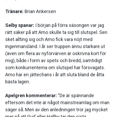
Tränare:
Brian Ankersen
Selby spanar:
I början på förra säsongen var jag
rätt säker på att Amo skulle ta sig till slutspel. Sen
sket allting sig och Amo fick vara nöjt med
ingenmansland. I år ser truppen ännu starkare ut
(även om flera av nyförvärven är oskrivna kort för
mig), både i form av spets och bredd, samtidigt
som konkurrenterna om slutspel har försvagats.
Amo har en jättechans i år att sluta bland de åtta
bästa lagen.
Apelgren kommenterar:
”De är spännande
eftersom det inte är något mainstreamlag om man
säger så. Men av den anledningen tror jag mycket
mer på att Guif eller Hallby tar den sista