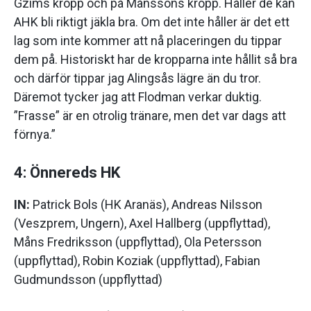
Gzims kropp och på Månssons kropp. Håller de kan
AHK bli riktigt jäkla bra. Om det inte håller är det ett
lag som inte kommer att nå placeringen du tippar
dem på. Historiskt har de kropparna inte hållit så bra
och därför tippar jag Alingsås lägre än du tror.
Däremot tycker jag att Flodman verkar duktig.
”Frasse” är en otrolig tränare, men det var dags att
förnya.”
4: Önnereds HK
IN:
Patrick Bols (HK Aranäs), Andreas Nilsson
(Veszprem, Ungern), Axel Hallberg (uppflyttad),
Måns Fredriksson (uppflyttad), Ola Petersson
(uppflyttad), Robin Koziak (uppflyttad), Fabian
Gudmundsson (uppflyttad)