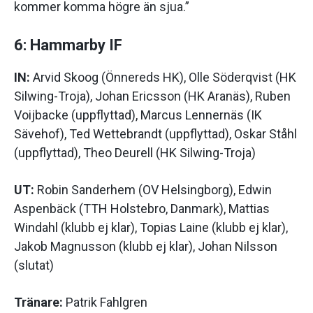
kommer komma högre än sjua.”
6: Hammarby IF
IN:
Arvid Skoog (Önnereds HK), Olle Söderqvist (HK
Silwing-Troja), Johan Ericsson (HK Aranäs), Ruben
Voijbacke (uppflyttad), Marcus Lennernäs (IK
Sävehof), Ted Wettebrandt (uppflyttad), Oskar Ståhl
(uppflyttad), Theo Deurell (HK Silwing-Troja)
UT:
Robin Sanderhem (OV Helsingborg), Edwin
Aspenbäck (TTH Holstebro, Danmark), Mattias
Windahl (klubb ej klar), Topias Laine (klubb ej klar),
Jakob Magnusson (klubb ej klar), Johan Nilsson
(slutat)
Tränare:
Patrik Fahlgren