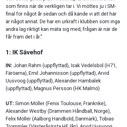
som finns när de verkligen tar i. Vi möttes ju i SM-
final för något år sedan och då kände vi att det här
är något annat. De har en urkraft i klubben som inga
andra lag riktigt kan mäta sig med, frågan är när de
får fram det i år.”
1: IK Sävehof
IN:
Johan Rahm (uppflyttad), Isak Vedelsböl (H71,
Färöarna), Emil Johannisson (uppflyttad), Arvid
Uusvoog (uppflyttad), Alexander Hambalek
(uppflyttad), Magnus Persson (HK Malmö)
UT:
Simon Möller (Fenix Toulouse, Frankrike),
Alexander Westby (Drammen Håndball, Norge),
Felix Möller (Aalborg Handbold, Danmark), Tobias
Trommler (VästeråsIrsta HF, lån), Arvid Uusvoog