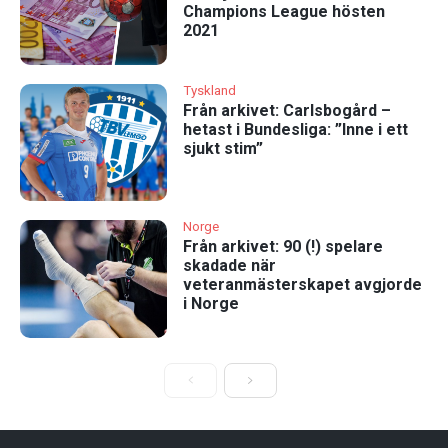
Champions League hösten
2021
Tyskland
Från arkivet: Carlsbogård –
hetast i Bundesliga: ”Inne i ett
sjukt stim”
Norge
Från arkivet: 90 (!) spelare
skadade när
veteranmästerskapet avgjorde
i Norge