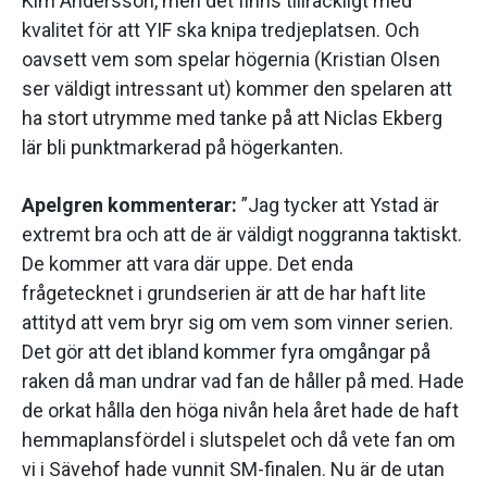
Kim Andersson, men det finns tillräckligt med
kvalitet för att YIF ska knipa tredjeplatsen. Och
oavsett vem som spelar högernia (Kristian Olsen
ser väldigt intressant ut) kommer den spelaren att
ha stort utrymme med tanke på att Niclas Ekberg
lär bli punktmarkerad på högerkanten.
Apelgren kommenterar:
”Jag tycker att Ystad är
extremt bra och att de är väldigt noggranna taktiskt.
De kommer att vara där uppe. Det enda
frågetecknet i grundserien är att de har haft lite
attityd att vem bryr sig om vem som vinner serien.
Det gör att det ibland kommer fyra omgångar på
raken då man undrar vad fan de håller på med. Hade
de orkat hålla den höga nivån hela året hade de haft
hemmaplansfördel i slutspelet och då vete fan om
vi i Sävehof hade vunnit SM-finalen. Nu är de utan