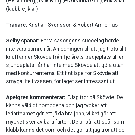
(HK Varberg), Isak Borg (Eskilstuna Guif), Erik Sääf
(klubb ej klar)
Tränare:
Kristian Svensson & Robert Arrhenius
Selby spanar:
Förra säsongens succélag borde
inte vara sämre i år. Anledningen till att jag trots allt
knuffar ner Skövde från fjolårets tredjeplats till en
sjundeplats i år har inte med Skövde att göra utan
med konkurrenterna. Ett fint läge för Skövde att
smyga lite i vassen, för laget ser intressant ut.
Apelgren kommenterar:
”Jag tror på Skövde. De
känns väldigt homogena och jag tycker att
ledarteamet gör ett jäkla bra jobb, vilket gör att
mycket sker av bara farten. De är på rätt spår som
klubb känns det som och det gör att jag tror att de