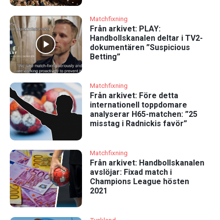
Matchfixning
Från arkivet: PLAY:
Handbollskanalen deltar i TV2-
dokumentären ”Suspicious
Betting”
Matchfixning
Från arkivet: Före detta
internationell toppdomare
analyserar H65-matchen: ”25
misstag i Radnickis favör”
Matchfixning
Från arkivet: Handbollskanalen
avslöjar: Fixad match i
Champions League hösten
2021