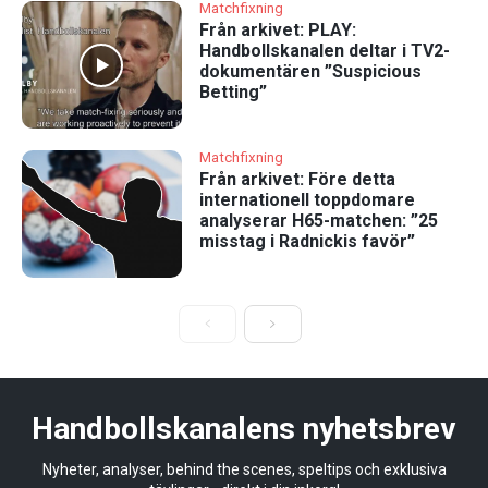
Matchfixning
Från arkivet: PLAY:
Handbollskanalen deltar i TV2-
dokumentären ”Suspicious
Betting”
Matchfixning
Från arkivet: Före detta
internationell toppdomare
analyserar H65-matchen: ”25
misstag i Radnickis favör”
Handbollskanalens nyhetsbrev
Nyheter, analyser, behind the scenes, speltips och exklusiva