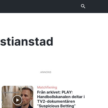
istianstad
ANNONS
Matchfixning
Från arkivet: PLAY:
Handbollskanalen deltar i
TV2-dokumentären
”Suspicious Betting”