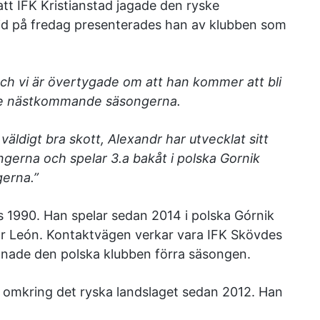
t IFK Kristianstad jagade den ryske
tid på fredag presenterades han av klubben som
och vi är övertygade om att han kommer att bli
ad de nästkommande säsongerna.
äldigt bra skott, Alexandr har utvecklat sitt
ngerna och spelar 3.a bakåt i polska Gornik
gerna.”
s 1990. Han spelar sedan 2014 i polska Górnik
ar León. Kontaktvägen verkar vara IFK Skövdes
ränade den polska klubben förra säsongen.
t omkring det ryska landslaget sedan 2012. Han