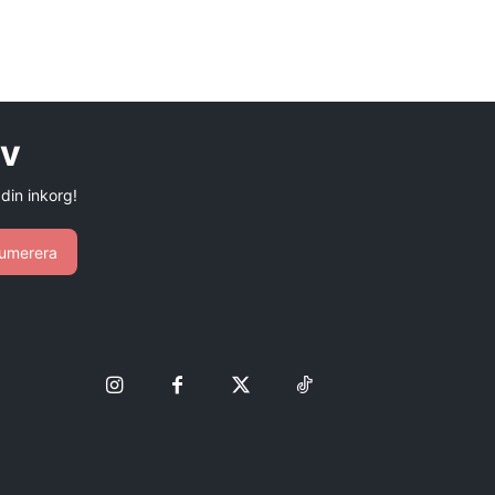
ev
 din inkorg!
umerera