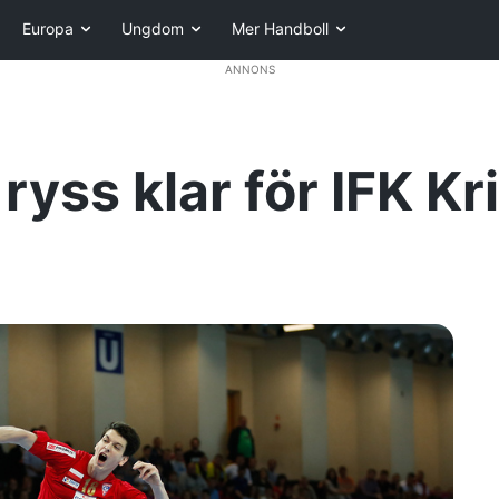
Europa
Ungdom
Mer Handboll
ANNONS
yss klar för IFK Kr