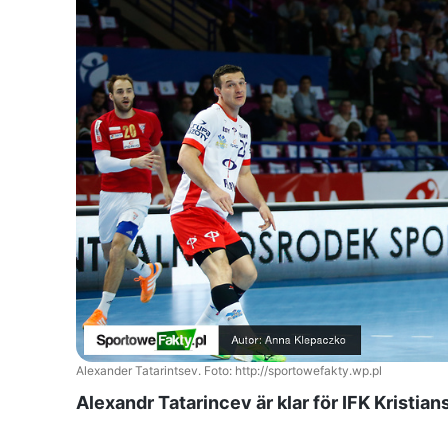
Alexander Tatarintsev. Foto: http://sportowefakty.wp.pl
Alexandr Tatarincev är klar för IFK Kristian