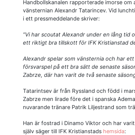
Handbollskanalen rapporterade imorse om at
vänsternian Alexandr Tatarincev. Vid lunch
i ett pressmeddelande skriver:
”Vi har scoutat Alexandr under en lång tid 
ett riktigt bra tillskott för IFK Kristianst
Alexandr spelar som vänsternia och har ett v
försvarspel på ett bra sätt de senaste säso
Zabrze, där han varit de två senaste säson
Tatarintsev är från Ryssland och född i mar
Zabrze men lirade före det i spanska Adem
nuvarande tränare Patrik Liljestrand som t
Han är fostrad i Dinamo Viktor och har vari
själv säger till IFK Kristianstads
hemsida
: