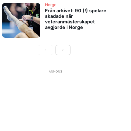
Norge
Från arkivet: 90 (!) spelare
skadade när
veteranmästerskapet
avgjorde i Norge
ANNONS