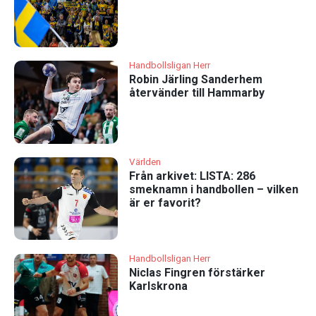
Handbollsligan Herr
Robin Järling Sanderhem
återvänder till Hammarby
Världen
Från arkivet: LISTA: 286
smeknamn i handbollen – vilken
är er favorit?
Handbollsligan Herr
Niclas Fingren förstärker
Karlskrona