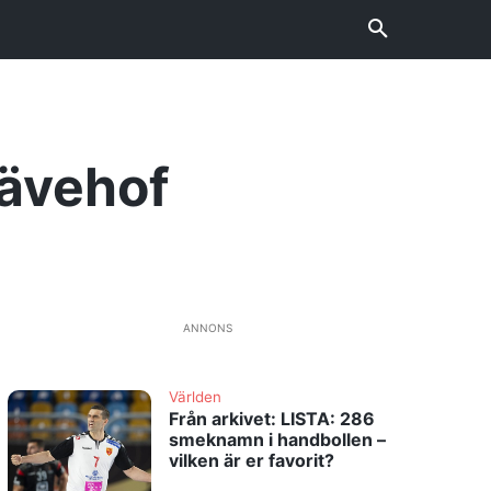
Sävehof
ANNONS
Världen
Från arkivet: LISTA: 286
smeknamn i handbollen –
vilken är er favorit?