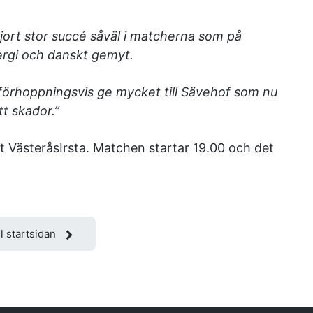
jort stor succé såväl i matcherna som på
nergi och danskt gemyt.
förhoppningsvis ge mycket till Sävehof som nu
t skador.”
t VästeråsIrsta. Matchen startar 19.00 och det
ll startsidan