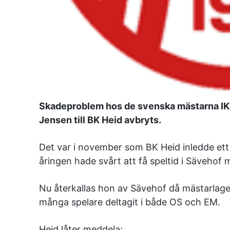
Skadeproblem hos de svenska mästarna IK 
Jensen till BK Heid avbryts.
Det var i november som BK Heid inledde ett
åringen hade svårt att få speltid i Sävehof
Nu återkallas hon av Sävehof då mästarlage
många spelare deltagit i både OS och EM.
Heid låter meddela: