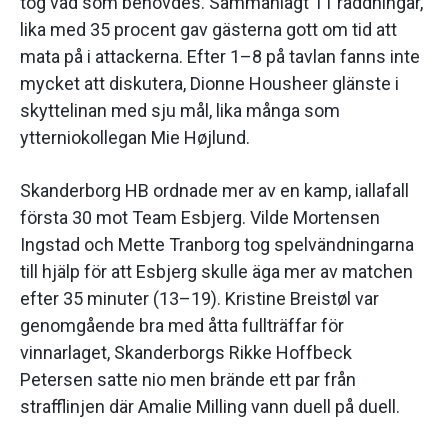
tog vad som behövdes. Sammanlagt 11 räddningar,
lika med 35 procent gav gästerna gott om tid att
mata på i attackerna. Efter 1–8 på tavlan fanns inte
mycket att diskutera, Dionne Housheer glänste i
skyttelinan med sju mål, lika många som
ytterniokollegan Mie Højlund.
Skanderborg HB ordnade mer av en kamp, iallafall
första 30 mot Team Esbjerg. Vilde Mortensen
Ingstad och Mette Tranborg tog spelvändningarna
till hjälp för att Esbjerg skulle äga mer av matchen
efter 35 minuter (13–19). Kristine Breistøl var
genomgående bra med åtta fullträffar för
vinnarlaget, Skanderborgs Rikke Hoffbeck
Petersen satte nio men brände ett par från
strafflinjen där Amalie Milling vann duell på duell.