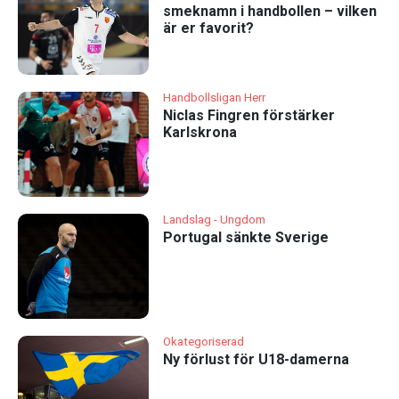
smeknamn i handbollen – vilken
är er favorit?
Handbollsligan Herr
Niclas Fingren förstärker
Karlskrona
Landslag - Ungdom
Portugal sänkte Sverige
Okategoriserad
Ny förlust för U18-damerna