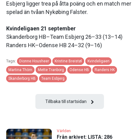
Esbjerg ligger trea på åtta poäng och en match mer
spelad än tvåan Nykøbing Falster.
Kvindeligaen 21 september
Skanderborg HB–Team Esbjerg 26–33 (13–14)
Randers HK–Odense HB 24–32 (9–16)
Tags:
Dionne Housheer
Kristine Breistøl
Kvindeligaen
Martina Thörn
Mette Tranborg
Odense HB
Randers HK
Skanderborg HB
Team Esbjerg
Tillbaka till startsidan
Världen
Från arkivet: LISTA: 286