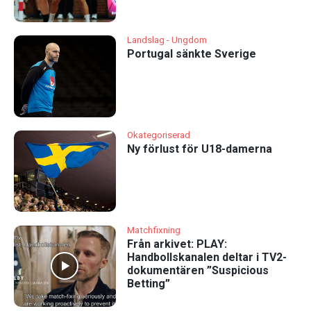
Landslag - Ungdom
Portugal sänkte Sverige
Okategoriserad
Ny förlust för U18-damerna
Matchfixning
Från arkivet: PLAY:
Handbollskanalen deltar i TV2-
dokumentären ”Suspicious
Betting”