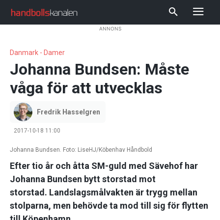
ANNONS
Danmark - Damer
Johanna Bundsen: Måste
våga för att utvecklas
Fredrik Hasselgren
2017-10-18 11:00
Johanna Bundsen. Foto: LiseHJ/Köbenhav Håndbold
Efter tio år och åtta SM-guld med Sävehof har
Johanna Bundsen bytt storstad mot
storstad.
Landslagsmålvakten är trygg mellan
stolparna, men behövde ta mod till sig för flytten
till Köpenhamn.