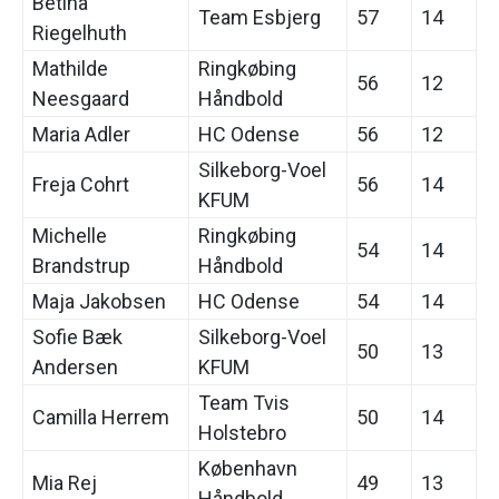
Betina
Team Esbjerg
57
14
Riegelhuth
Mathilde
Ringkøbing
56
12
Neesgaard
Håndbold
Maria Adler
HC Odense
56
12
Silkeborg-Voel
Freja Cohrt
56
14
KFUM
Michelle
Ringkøbing
54
14
Brandstrup
Håndbold
Maja Jakobsen
HC Odense
54
14
Sofie Bæk
Silkeborg-Voel
50
13
Andersen
KFUM
Team Tvis
Camilla Herrem
50
14
Holstebro
København
Mia Rej
49
13
Håndbold