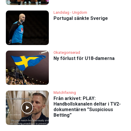
Landslag - Ungdom
Portugal sänkte Sverige
Okategoriserad
Ny förlust för U18-damerna
Matchfixning
Från arkivet: PLAY:
Handbollskanalen deltar i TV2-
dokumentären ”Suspicious
Betting”