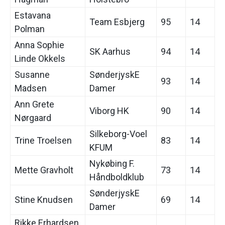
Estavana
Team Esbjerg
95
14
Polman
Anna Sophie
SK Aarhus
94
14
Linde Okkels
Susanne
SønderjyskE
93
14
Madsen
Damer
Ann Grete
Viborg HK
90
14
Nørgaard
Silkeborg-Voel
Trine Troelsen
83
14
KFUM
Nykøbing F.
Mette Gravholt
73
14
Håndboldklub
SønderjyskE
Stine Knudsen
69
14
Damer
Rikke Erhardsen