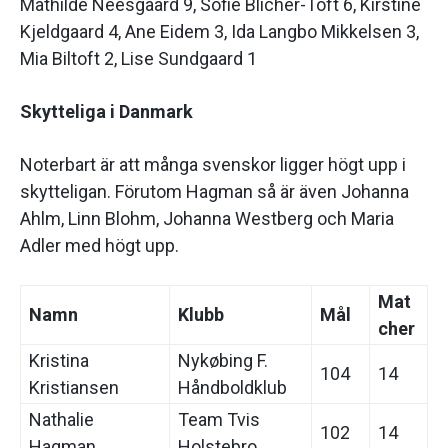
Mathilde Neesgaard 9, Sofie Blicher-Toft 6, Kirstine
Kjeldgaard 4, Ane Eidem 3, Ida Langbo Mikkelsen 3,
Mia Biltoft 2, Lise Sundgaard 1
Skytteliga i Danmark
Noterbart är att många svenskor ligger högt upp i
skytteligan. Förutom Hagman så är även Johanna
Ahlm, Linn Blohm, Johanna Westberg och Maria
Adler med högt upp.
Mat
Namn
Klubb
Mål
cher
Kristina
Nykøbing F.
104
14
Kristiansen
Håndboldklub
Nathalie
Team Tvis
102
14
Hagman
Holstebro