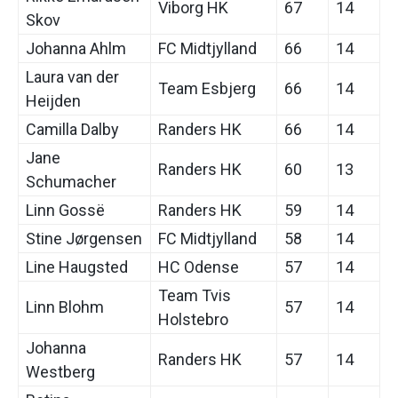
Viborg HK
67
14
Skov
Johanna Ahlm
FC Midtjylland
66
14
Laura van der
Team Esbjerg
66
14
Heijden
Camilla Dalby
Randers HK
66
14
Jane
Randers HK
60
13
Schumacher
Linn Gossë
Randers HK
59
14
Stine Jørgensen
FC Midtjylland
58
14
Line Haugsted
HC Odense
57
14
Team Tvis
Linn Blohm
57
14
Holstebro
Johanna
Randers HK
57
14
Westberg