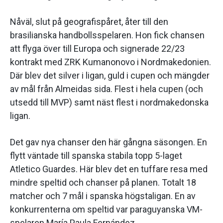
Nåväl, slut på geografispåret, åter till den
brasilianska handbollsspelaren. Hon fick chansen
att flyga över till Europa och signerade 22/23
kontrakt med ZRK Kumanonovo i Nordmakedonien.
Där blev det silver i ligan, guld i cupen och mängder
av mål från Almeidas sida. Flest i hela cupen (och
utsedd till MVP) samt näst flest i nordmakedonska
ligan.
Det gav nya chanser den här gångna säsongen. En
flytt väntade till spanska stabila topp 5-laget
Atletico Guardes. Här blev det en tuffare resa med
mindre speltid och chanser på planen. Totalt 18
matcher och 7 mål i spanska högstaligan. En av
konkurrenterna om speltid var paraguyanska VM-
spelaren María Paula Fernández.