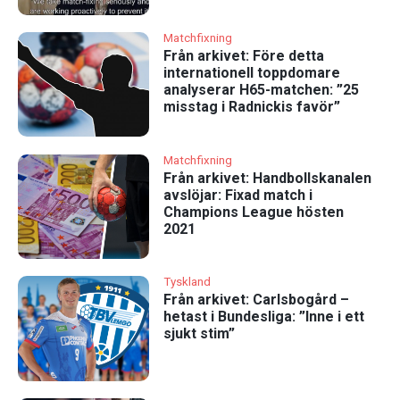
Matchfixning
Från arkivet: Före detta
internationell toppdomare
analyserar H65-matchen: ”25
misstag i Radnickis favör”
Matchfixning
Från arkivet: Handbollskanalen
avslöjar: Fixad match i
Champions League hösten
2021
Tyskland
Från arkivet: Carlsbogård –
hetast i Bundesliga: ”Inne i ett
sjukt stim”