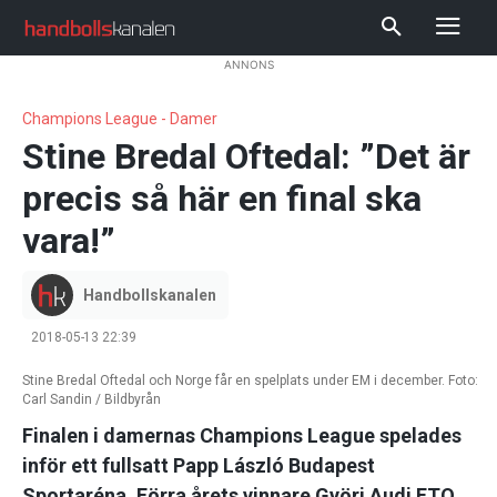
ANNONS
Champions League - Damer
Stine Bredal Oftedal: ”Det är
precis så här en final ska
vara!”
Handbollskanalen
2018-05-13 22:39
Stine Bredal Oftedal och Norge får en spelplats under EM i december. Foto:
Carl Sandin / Bildbyrån
Finalen i damernas Champions League spelades
inför ett fullsatt Papp László Budapest
Sportaréna. Förra årets vinnare Györi Audi ETO