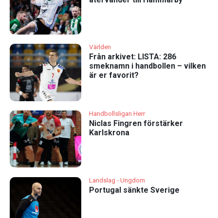
Världen
Från arkivet: LISTA: 286
smeknamn i handbollen – vilken
är er favorit?
Handbollsligan Herr
Niclas Fingren förstärker
Karlskrona
Landslag - Ungdom
Portugal sänkte Sverige