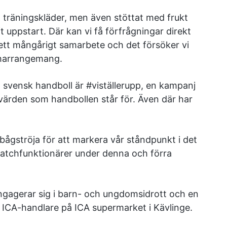
a träningskläder, men även stöttat med frukt
ft uppstart. Där kan vi få förfrågningar direkt
r ett mångårigt samarbete och det försöker vi
charrangemang.
svensk handboll är #viställerupp, en kampanj
värden som handbollen står för. Även där har
ågströja för att markera vår ståndpunkt i det
 matchfunktionärer under denna och förra
ngagerar sig i barn- och ungdomsidrott och en
 ICA-handlare på ICA supermarket i Kävlinge.