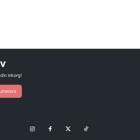
ev
 din inkorg!
umerera