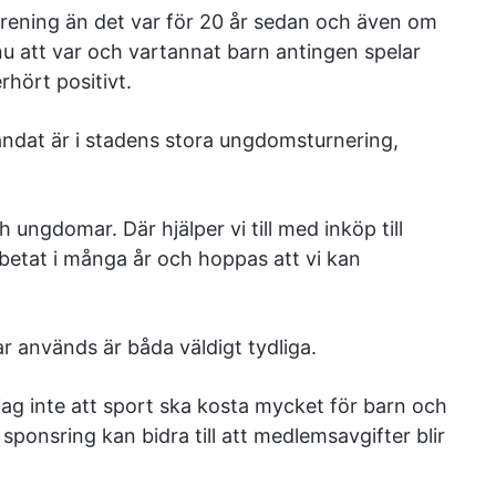
örening än det var för 20 år sedan och även om
å nu att var och vartannat barn antingen spelar
rhört positivt.
landat är i stadens stora ungdomsturnering,
h ungdomar. Där hjälper vi till med inköp till
rbetat i många år och hoppas att vi kan
r används är båda väldigt tydliga.
 jag inte att sport ska kosta mycket för barn och
ponsring kan bidra till att medlemsavgifter blir