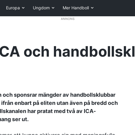
Europa
Ungdom
Mer Handboll
ANNONS
ICA och handbollsk
en och sponsrar mängder av handbollsklubbar
t ifrån enbart på eliten utan även på bredd och
lskanalen har pratat med två av ICA-
ang ser ut.