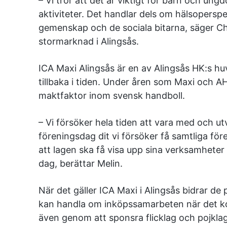
– Vi tror att det är viktigt för barn och un
aktiviteter. Det handlar dels om hälsoperspe
gemenskap och de sociala bitarna, säger Ch
stormarknad i Alingsås.
ICA Maxi Alingsås är en av Alingsås HK:s 
tillbaka i tiden. Under åren som Maxi och A
maktfaktor inom svensk handboll.
– Vi försöker hela tiden att vara med och ut
föreningsdag dit vi försöker få samtliga fö
att lagen ska få visa upp sina verksamheter
dag, berättar Melin.
När det gäller ICA Maxi i Alingsås bidrar de 
kan handla om inköpssamarbeten när det kom
även genom att sponsra flicklag och pojklag