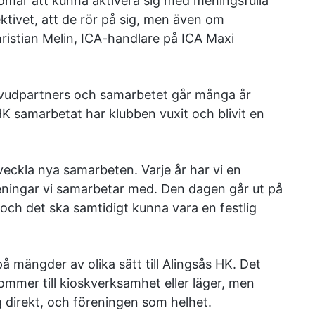
gdomar att kunna aktivera sig med meningsfulla
ktivet, att de rör på sig, men även om
ristian Melin, ICA-handlare på ICA Maxi
huvudpartners och samarbetet går många år
HK samarbetat har klubben vuxit och blivit en
veckla nya samarbeten. Varje år har vi en
reningar vi samarbetar med. Den dagen går ut på
 och det ska samtidigt kunna vara en festlig
på mängder av olika sätt till Alingsås HK. Det
mer till kioskverksamhet eller läger, men
 direkt, och föreningen som helhet.