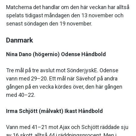
Matcherna det handlar om den här veckan har alltså
spelats tidigast måndagen den 13 november och
senast söndagen den 19 november.
Danmark
Nina Dano (högernio) Odense Håndbold
Tre mål på tre avslut mot SönderjyskE. Odense
vann med 29–20. Ett mål när Sävehof på andra
gången på en vecka kördes över, den här gången
med 40–22.
Irma Schjött (målvakt) Ikast Håndbold
Vann med 41–21 mot Ajax och Schjött räddade sju
av 16 skott, alltså 44 i räddningsprocent. Men i