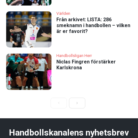
Världen
Från arkivet: LISTA: 286
smeknamn i handbollen – vilken
är er favorit?
Handbollsligan Herr
Niclas Fingren förstärker
Karlskrona
Handbollskanalens nyhetsbrev