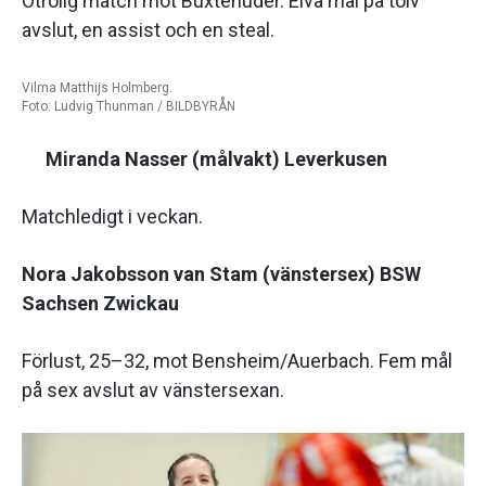
Otrolig match mot Buxtehuder. Elva mål på tolv
avslut, en assist och en steal.
Vilma Matthijs Holmberg.
Foto: Ludvig Thunman / BILDBYRÅN
Miranda Nasser (målvakt) Leverkusen
Matchledigt i veckan.
Nora Jakobsson van Stam (vänstersex) BSW
Sachsen Zwickau
Förlust, 25–32, mot Bensheim/Auerbach. Fem mål
på sex avslut av vänstersexan.