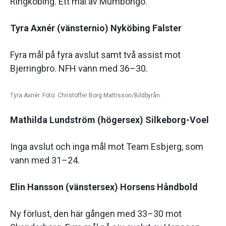
Ringköbing. Ett mål av Mumbongo.
Tyra Axnér (vänsternio) Nyköbing Falster
Fyra mål på fyra avslut samt två assist mot
Bjerringbro. NFH vann med 36–30.
Tyra Axnér. Foto: Christoffer Borg Mattisson/Bildbyrån.
Mathilda Lundström (högersex) Silkeborg-Voel
Inga avslut och inga mål mot Team Esbjerg, som
vann med 31–24.
Elin Hansson (vänstersex) Horsens Håndbold
Ny förlust, den här gången med 33–30 mot