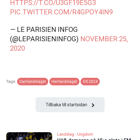
HTTPS://T.CO/U3GF19E5G3
PIC.TWITTER.COM/R4GPOY4IN9
— LE PARISIEN INFOG
(@LEPARISIENINFOG)
NOVEMBER 25,
2020
Tags:
Damlandslaget
Herrlandslaget
OS 2024
Tillbaka till startsidan
Landslag - Ungdom