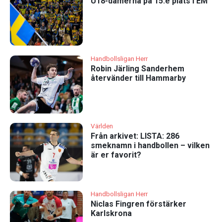
U18-damerna på 15:e plats i EM
Handbollsligan Herr
Robin Järling Sanderhem
återvänder till Hammarby
Världen
Från arkivet: LISTA: 286
smeknamn i handbollen – vilken
är er favorit?
Handbollsligan Herr
Niclas Fingren förstärker
Karlskrona