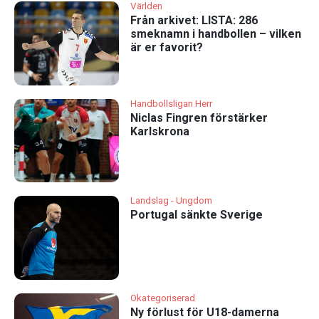
Världen
Från arkivet: LISTA: 286
smeknamn i handbollen – vilken
är er favorit?
Handbollsligan Herr
Niclas Fingren förstärker
Karlskrona
Landslag - Ungdom
Portugal sänkte Sverige
Okategoriserad
Ny förlust för U18-damerna