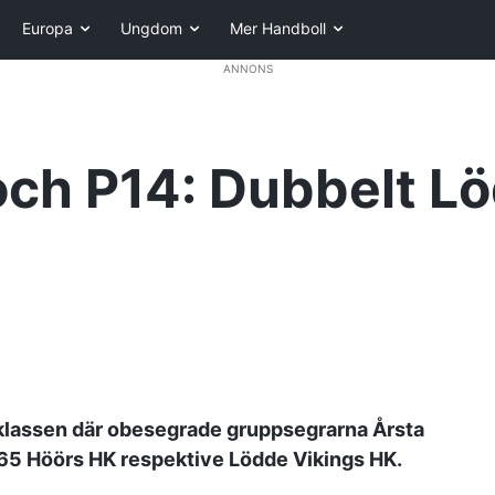
Europa
Ungdom
Mer Handboll
ANNONS
4 och P14: Dubbelt 
-klassen där obesegrade gruppsegrarna Årsta
65 Höörs HK respektive Lödde Vikings HK.