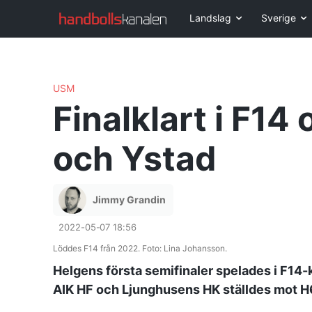
Landslag
Sverige
USM
Finalklart i F1
och Ystad
Jimmy Grandin
2022-05-07 18:56
Löddes F14 från 2022. Foto: Lina Johansson.
Helgens första semifinaler spelades i F14
AIK HF och Ljunghusens HK ställdes mot H