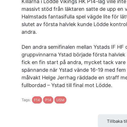
Killarna i Lödde Vikings HK P14-lag ville in
massivt stöd från läktaren satte de upp en v
Halmstads fantasifulla spel vägde lite för l
slutet av första halvlek kunde Lödde kontrolle
andra.
Den andra semifinalen mellan Ystads IF HF
gruppvinnarna Ystad började första halvlek b
fick en fin start på andra, mycket tack vare
spännande när Ystad vände 16-19 med fem mi
målvakt Helge Jerrhag räddade en straff m
fullbordad – Ystad till final mot Lödde.
Tags:
F14
P14
USM
Tillbaka ti