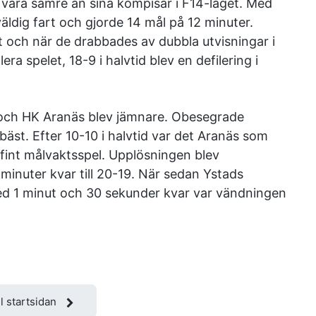
te vara sämre än sina kompisar i F14-laget. Med
äldig fart och gjorde 14 mål på 12 minuter.
ätt och när de drabbades av dubbla utvisningar i
ra spelet, 18-9 i halvtid blev en defilering i
 och HK Aranäs blev jämnare. Obesegrade
äst. Efter 10-10 i halvtid var det Aranäs som
 fint målvaktsspel. Upplösningen blev
nuter kvar till 20-19. När sedan Ystads
ed 1 minut och 30 sekunder kvar var vändningen
ll startsidan