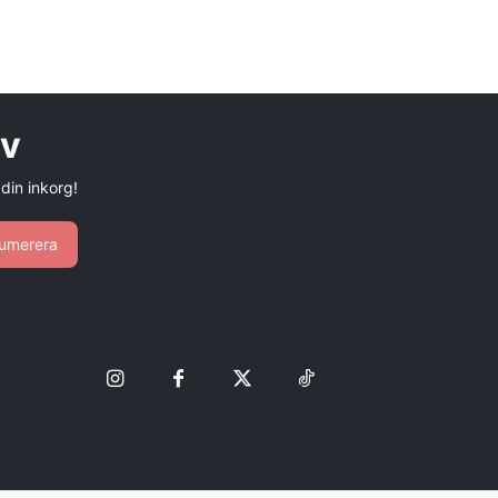
ev
 din inkorg!
umerera