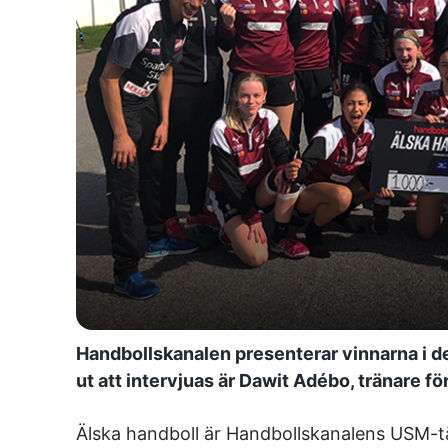
Handbollskanalen presenterar vinnarna i de
ut att intervjuas är Dawit Adébo, tränare f
Älska handboll är Handbollskanalens USM-täv