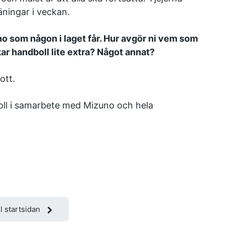
äningar i veckan.
uno som någon i laget får. Hur avgör ni vem som
kar handboll lite extra? Något annat?
ott.
ll i samarbete med Mizuno och hela
ll startsidan