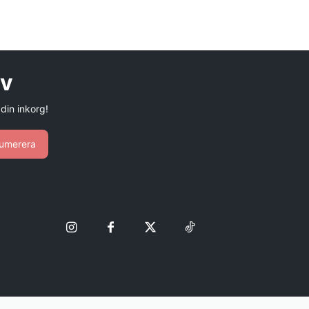
ev
 din inkorg!
umerera