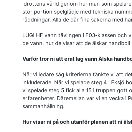
idrottens värld genom hur man som spelare u
stor portion spelglädje med tekniska nummer
räddningar. Alla de där fina sakerna med ha
LUGI HF vann tävlingen i F03-klassen och v
de vann, hur de visar att de älskar handboll
Varför tror ni att erat lag vann Älska handbo
När vi ledare såg kriterierna tänkte vi att de
inkluderade. När vi spelade steg 4 i Eksjö b
vi spelade steg 5 fick alla 15 i truppen got
erfarenheter. Däremellan var vi en vecka i
sammanhållning.
Hur visar ni på och utanför planen att ni äl