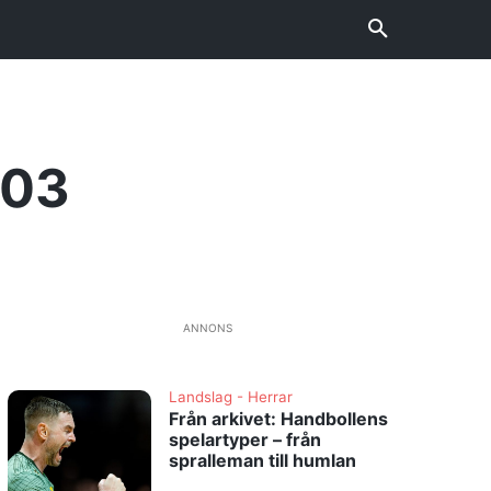
F03
ANNONS
Landslag - Herrar
Från arkivet: Handbollens
spelartyper – från
spralleman till humlan