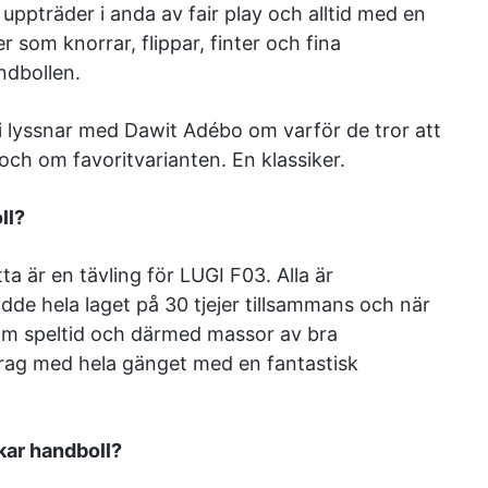
ppträder i anda av fair play och alltid med en
 som knorrar, flippar, finter och fina
ndbollen.
i lyssnar med Dawit Adébo om varför de tror att
 och om favoritvarianten. En klassiker.
ll?
tta är en tävling för LUGI F03. Alla är
odde hela laget på 30 tjejer tillsammans och när
t om speltid och därmed massor av bra
 Prag med hela gänget med en fantastisk
skar handboll?