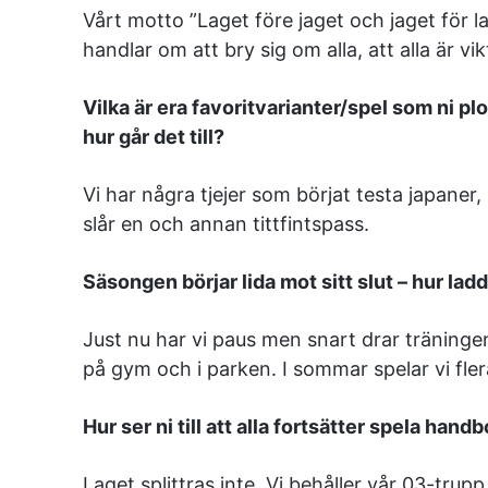
Vårt motto ”Laget före jaget och jaget för l
handlar om att bry sig om alla, att alla är v
Vilka är era favoritvarianter/spel som ni plo
hur går det till?
Vi har några tjejer som börjat testa japaner
slår en och annan tittfintspass.
Säsongen börjar lida mot sitt slut – hur l
Just nu har vi paus men snart drar träning
på gym och i parken. I sommar spelar vi flera
Hur ser ni till att alla fortsätter spela hand
Laget splittras inte. Vi behåller vår 03-trupp