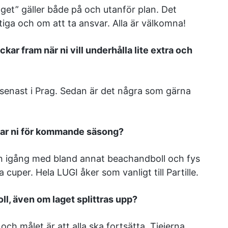
aget” gäller både på och utanför plan. Det
iktiga och om att ta ansvar. Alla är välkomna!
ckar fram när ni vill underhålla lite extra och
, senast i Prag. Sedan är det några som gärna
addar ni för kommande säsong?
en igång med bland annat beachandboll och fys
 cuper. Hela LUGI åker som vanligt till Partille.
boll, även om laget splittras upp?
 och målet är att alla ska fortsätta. Tjejerna