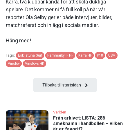
Kärra, två klubbar kända för att skola duktiga
spelare. Det kommer ni få full koll på när vår
reporter Ola Selby ger er både intervjuer, bilder,
matchreferat och inlägg i sociala medier.
Häng med!
Tags:
Eskilstuna Guif
Hammarby IF HF
Kärra HF
P18
USM
Vinslöv
Vinslövs HK
Tillbaka till startsidan
Världen
Från arkivet: LISTA: 286
smeknamn i handbollen – vilken
är er favorit?