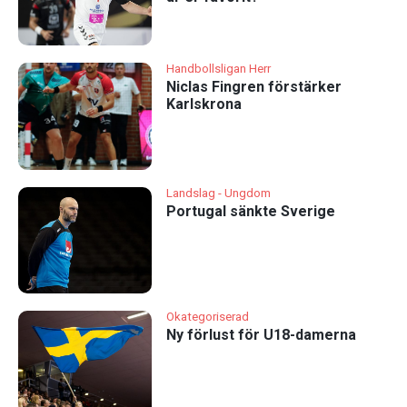
Handbollsligan Herr
Niclas Fingren förstärker
Karlskrona
Landslag - Ungdom
Portugal sänkte Sverige
Okategoriserad
Ny förlust för U18-damerna