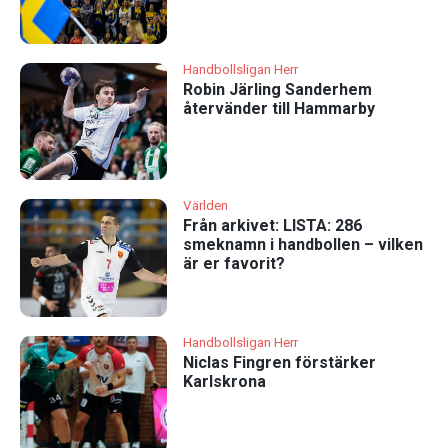
Handbollsligan Herr
Robin Järling Sanderhem
återvänder till Hammarby
Världen
Från arkivet: LISTA: 286
smeknamn i handbollen – vilken
är er favorit?
Handbollsligan Herr
Niclas Fingren förstärker
Karlskrona