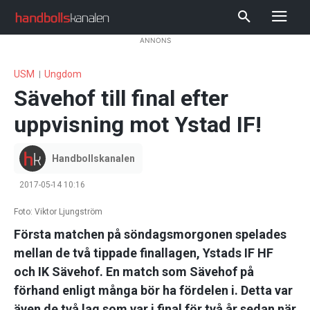
ANNONS
USM
Ungdom
Sävehof till final efter
uppvisning mot Ystad IF!
Handbollskanalen
2017-05-14 10:16
Foto: Viktor Ljungström
Första matchen på söndagsmorgonen spelades
mellan de två tippade finallagen, Ystads IF HF
och IK Sävehof. En match som Sävehof på
förhand enligt många bör ha fördelen i. Detta var
även de två lag som var i final för två år sedan när