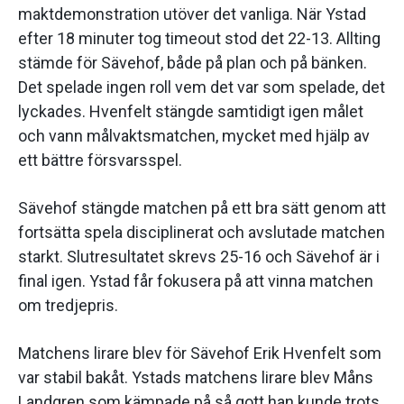
maktdemonstration utöver det vanliga. När Ystad
efter 18 minuter tog timeout stod det 22-13. Allting
stämde för Sävehof, både på plan och på bänken.
Det spelade ingen roll vem det var som spelade, det
lyckades. Hvenfelt stängde samtidigt igen målet
och vann målvaktsmatchen, mycket med hjälp av
ett bättre försvarsspel.
Sävehof stängde matchen på ett bra sätt genom att
fortsätta spela disciplinerat och avslutade matchen
starkt. Slutresultatet skrevs 25-16 och Sävehof är i
final igen. Ystad får fokusera på att vinna matchen
om tredjepris.
Matchens lirare blev för Sävehof Erik Hvenfelt som
var stabil bakåt. Ystads matchens lirare blev Måns
Landgren som kämpade på så gott han kunde trots