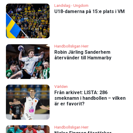
Landslag - Ungdom
U18-damerna på 15:e plats i VM
Handbollsligan Herr
Robin Järling Sanderhem
återvänder till Hammarby
Världen
Från arkivet: LISTA: 286
smeknamn i handbollen – vilken
är er favorit?
Handbollsligan Herr