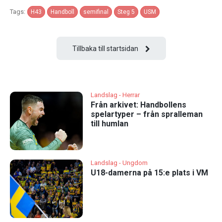
Tags:
H43
Handboll
semifinal
Steg 5
USM
Tillbaka till startsidan
Landslag - Herrar
Från arkivet: Handbollens
spelartyper – från spralleman
till humlan
Landslag - Ungdom
U18-damerna på 15:e plats i VM