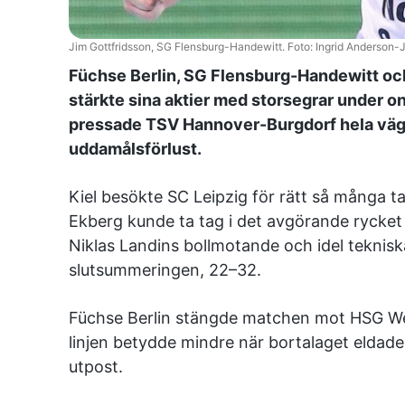
Jim Gottfridsson, SG Flensburg-Handewitt. Foto: Ingrid Anderson-J
Füchse Berlin, SG Flensburg-Handewitt och
stärkte sina aktier med storsegrar under 
pressade TSV Hannover-Burgdorf hela väge
uddamålsförlust.
Kiel besökte SC Leipzig för rätt så många t
Ekberg kunde ta tag i det avgörande rycket f
Niklas Landins bollmotande och idel tekniska f
slutsummeringen, 22–32.
Füchse Berlin stängde matchen mot HSG Wetz
linjen betydde mindre när bortalaget eldade
utpost.