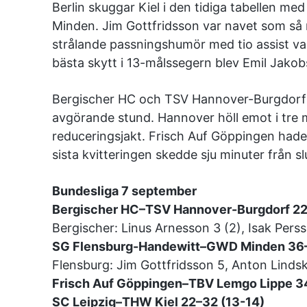
Berlin skuggar Kiel i den tidiga tabellen m
Minden. Jim Gottfridsson var navet som så 
strålande passningshumör med tio assist var
bästa skytt i 13-målssegern blev Emil Jakobs
Bergischer HC och TSV Hannover-Burgdorf du
avgörande stund. Hannover höll emot i tre m
reduceringsjakt. Frisch Auf Göppingen had
sista kvitteringen skedde sju minuter från s
Bundesliga 7 september
Bergischer HC–TSV Hannover-Burgdorf 22
Bergischer: Linus Arnesson 3 (2), Isak Per
SG Flensburg-Handewitt–GWD Minden 36–
Flensburg: Jim Gottfridsson 5, Anton Lindsk
Frisch Auf Göppingen–TBV Lemgo Lippe 3
SC Leipzig–THW Kiel 22–32 (13-14)