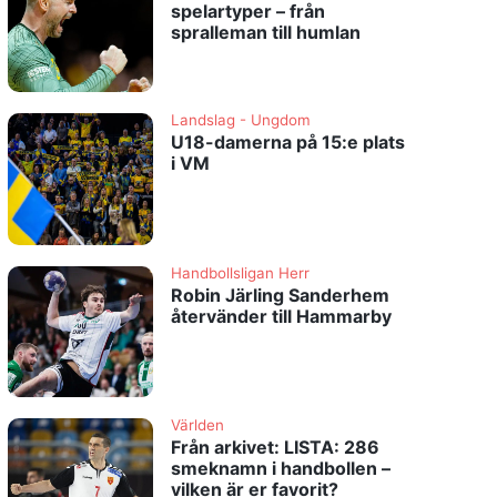
spelartyper – från
spralleman till humlan
Landslag - Ungdom
U18-damerna på 15:e plats
i VM
Handbollsligan Herr
Robin Järling Sanderhem
återvänder till Hammarby
Världen
Från arkivet: LISTA: 286
smeknamn i handbollen –
vilken är er favorit?