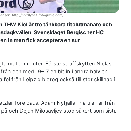
ensen, http://nordlyset-fotografie.com/
 THW Kiel är tre tänkbara titelutmanare och
onsdagkvällen. Svensklaget Bergischer HC
n in men fick acceptera en sur
ajta matchminuter. Förste straffskytten Niclas
rån och med 19–17 en bit in i andra halvlek.
el från Leipzig bidrog också till stor skillnad i
lar före paus. Adam Nyfjälls fina träffar från
 på och Dejan Milosavljev stod säkert som sista