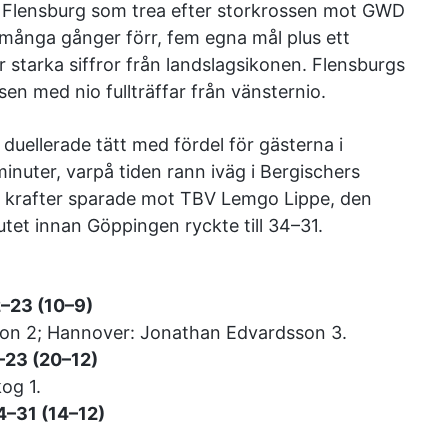
ed Flensburg som trea efter storkrossen mot GWD
många gånger förr, fem egna mål plus ett
 starka siffror från landslagsikonen. Flensburgs
en med nio fullträffar från vänsternio.
ellerade tätt med fördel för gästerna i
inuter, varpå tiden rann iväg i Bergischers
e krafter sparade mot TBV Lemgo Lippe, den
lutet innan Göppingen ryckte till 34–31.
–23 (10–9)
sson 2; Hannover: Jonathan Edvardsson 3.
23 (20–12)
og 1.
4–31 (14–12)