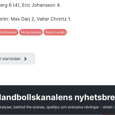
berg 6 (4), Eric Johansson 4.
rlin: Max Darj 2, Valter Chrintz 1.
Gottfridsson
Niclas Ekberg
Niklas Landin
ll startsidan
andbollskanalens nyhetsbr
alyser, behind the scenes, speltips och exklusiva tävlingar - direkt i