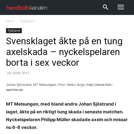
Hem
Tyskland
Tyskland
Svensklaget åkte på en tung
axelskada – nyckelspelaren
borta i sex veckor
lör 02/09 2017
Johan Sjöstrand, MT Melsungen. Foto: Heiko Voigt,
http://www.foto-
laechler.de
MT Melsungen, med bland andra Johan Sjöstrand i
laget, åkte på en riktigt tung skada i senaste matchen.
Nyckelspelaren Philipp Müller skadade axeln och missar
nu 6-8 veckor.