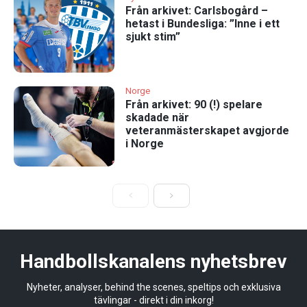
Från arkivet: Carlsbogård –
hetast i Bundesliga: ”Inne i ett
sjukt stim”
Norge
Från arkivet: 90 (!) spelare
skadade när
veteranmästerskapet avgjorde
i Norge
Handbollskanalens nyhetsbrev
Nyheter, analyser, behind the scenes, speltips och exklusiva
tävlingar - direkt i din inkorg!