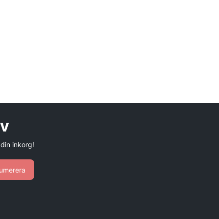
ev
 din inkorg!
umerera