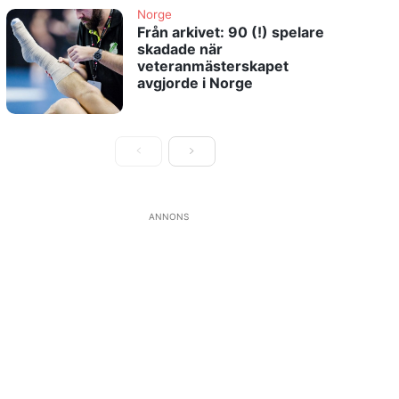
Norge
Från arkivet: 90 (!) spelare
skadade när
veteranmästerskapet
avgjorde i Norge
ANNONS