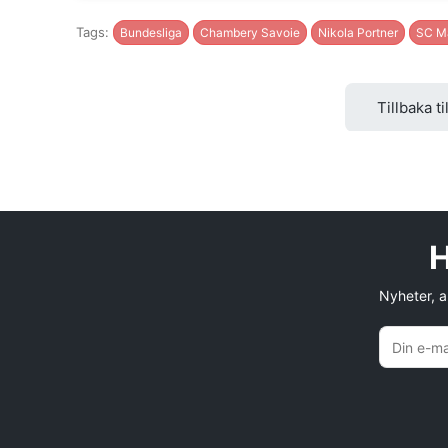
Tags:
Bundesliga
Chambery Savoie
Nikola Portner
SC M
Tillbaka ti
H
Nyheter, an