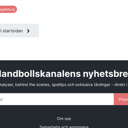
agdeburg
ll startsidan
andbollskanalens nyhetsbr
alyser, behind the scenes, speltips och exklusiva tävlingar - direkt i
Pren
Om oss
Samarbeta och annonsera