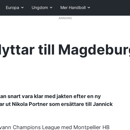
Europa
Ungdom
Mer Handboll
ANNONS
lyttar till Magdebu
n snart vara klar med jakten efter en ny
r ut Nikola Portner som ersättare till Jannick
 vann Champions League med Montpellier HB