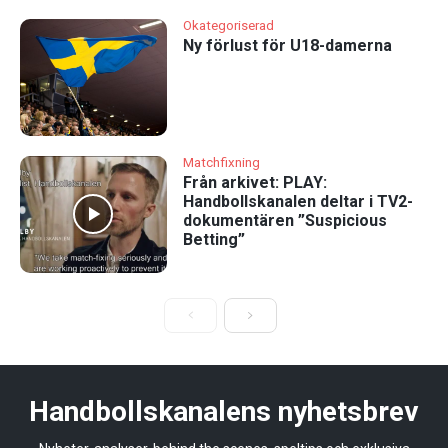
Okategoriserad
Ny förlust för U18-damerna
Matchfixning
Från arkivet: PLAY:
Handbollskanalen deltar i TV2-
dokumentären ”Suspicious
Betting”
Handbollskanalens nyhetsbrev