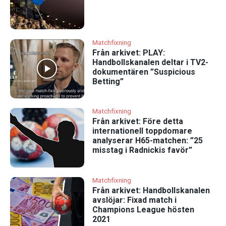
Matchfixning
Från arkivet: PLAY:
Handbollskanalen deltar i TV2-
dokumentären ”Suspicious
Betting”
Matchfixning
Från arkivet: Före detta
internationell toppdomare
analyserar H65-matchen: ”25
misstag i Radnickis favör”
Matchfixning
Från arkivet: Handbollskanalen
avslöjar: Fixad match i
Champions League hösten
2021