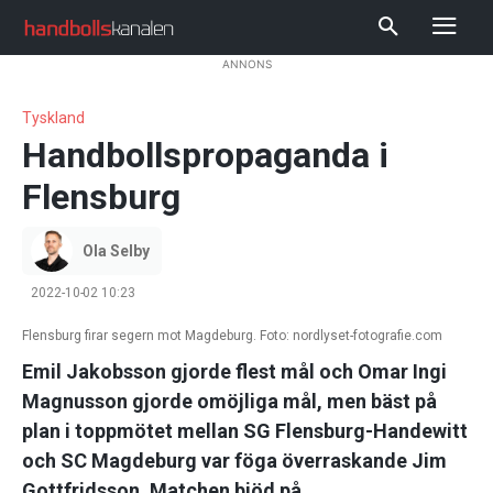
ANNONS
Tyskland
Handbollspropaganda i
Flensburg
Ola Selby
2022-10-02 10:23
Flensburg firar segern mot Magdeburg. Foto: nordlyset-fotografie.com
Emil Jakobsson gjorde flest mål och Omar Ingi
Magnusson gjorde omöjliga mål, men bäst på
plan i toppmötet mellan SG Flensburg-Handewitt
och SC Magdeburg var föga överraskande Jim
Gottfridsson. Matchen bjöd på