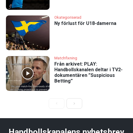
Okategoriserad
Ny förlust för U18-damerna
Matchfixning
Från arkivet: PLAY:
Handbollskanalen deltar i TV2-
dokumentären ”Suspicious
Betting”
Handbollskanalens nyhetsbrev