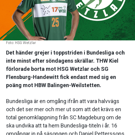
Foto: HSG Wetzlar
Det händer grejer i toppstriden i Bundesliga och
inte minst efter söndagens skrällar. THW Kiel
förlorade borta mot HSG Wetzlar och SG
Flensburg-Handewitt fick endast med sig en
poäng mot HBW Balingen-Weilstetten.
Bundesliga är en omgång ifrån att vara halvvägs
och det ser mer och mer ut som att det krävs en
total genomklappning från SC Magdeburg om de
ska undvika att ta hem Bundesliga-titeln i år. 16
omgångar in på säsongen och Daniel Petterssons