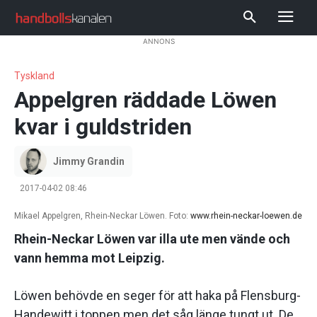
ANNONS
Tyskland
Appelgren räddade Löwen
kvar i guldstriden
Jimmy Grandin
2017-04-02 08:46
Mikael Appelgren, Rhein-Neckar Löwen. Foto:
www.rhein-neckar-loewen.de
Rhein-Neckar Löwen var illa ute men vände och
vann hemma mot Leipzig.
Löwen behövde en seger för att haka på Flensburg-
Handewitt i toppen men det såg länge tungt ut. De