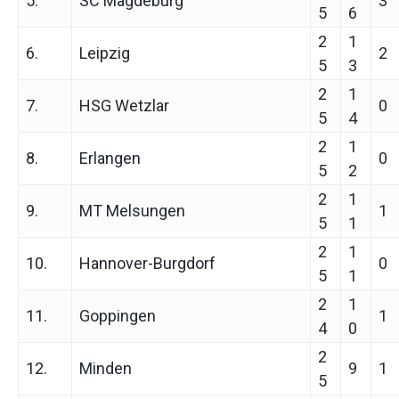
5.
SC Magdeburg
3
5
6
2
1
6.
Leipzig
2
5
3
2
1
7.
HSG Wetzlar
0
5
4
2
1
8.
Erlangen
0
5
2
2
1
9.
MT Melsungen
1
5
1
2
1
10.
Hannover-Burgdorf
0
5
1
2
1
11.
Goppingen
1
4
0
2
12.
Minden
9
1
5