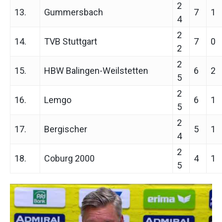
2
13.
Gummersbach
7
1
4
2
14.
TVB Stuttgart
7
0
2
2
15.
HBW Balingen-Weilstetten
6
2
5
2
16.
Lemgo
6
1
5
2
17.
Bergischer
5
1
4
2
18.
Coburg 2000
4
1
5