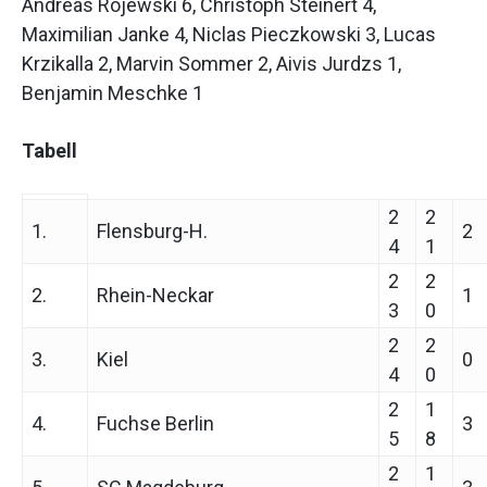
Andreas Rojewski 6, Christoph Steinert 4,
Maximilian Janke 4, Niclas Pieczkowski 3, Lucas
Krzikalla 2, Marvin Sommer 2, Aivis Jurdzs 1,
Benjamin Meschke 1
Tabell
2
2
1.
Flensburg-H.
2
4
1
2
2
2.
Rhein-Neckar
1
3
0
2
2
3.
Kiel
0
4
0
2
1
4.
Fuchse Berlin
3
5
8
2
1