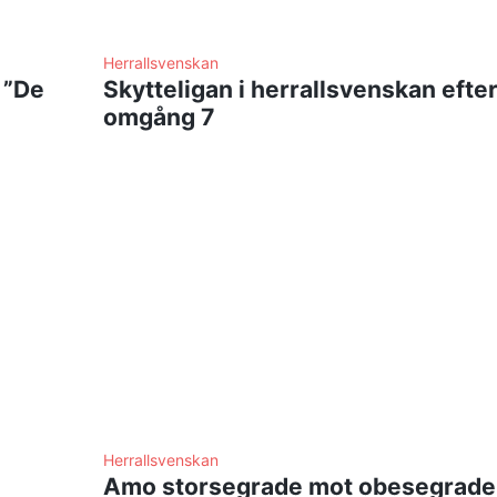
Herrallsvenskan
 ”De
Skytteligan i herrallsvenskan efte
omgång 7
Herrallsvenskan
Amo storsegrade mot obesegrade