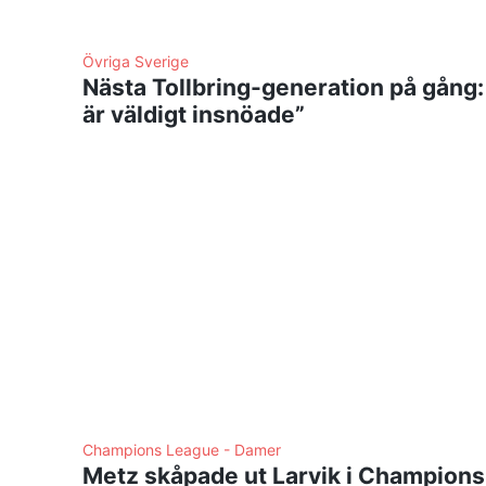
Övriga Sverige
Nästa Tollbring-generation på gång:
är väldigt insnöade”
Champions League - Damer
Metz skåpade ut Larvik i Champions