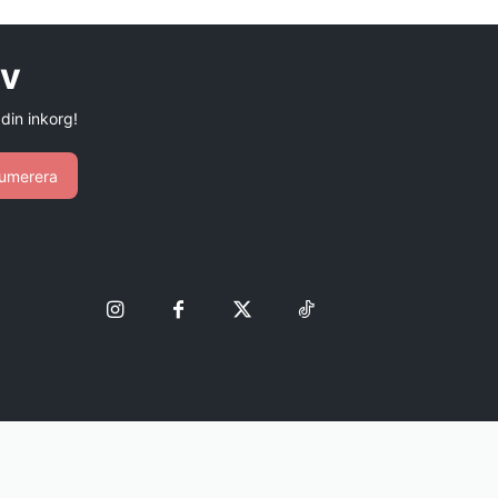
ev
 din inkorg!
umerera