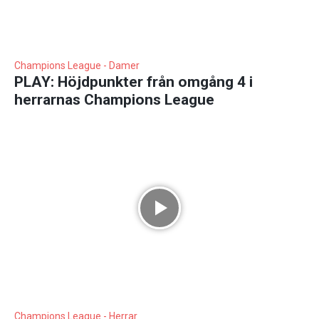
Champions League - Damer
PLAY: Höjdpunkter från omgång 4 i
herrarnas Champions League
Champions League - Herrar