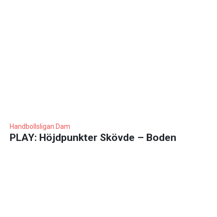
Handbollsligan Dam
PLAY: Höjdpunkter Skövde – Boden