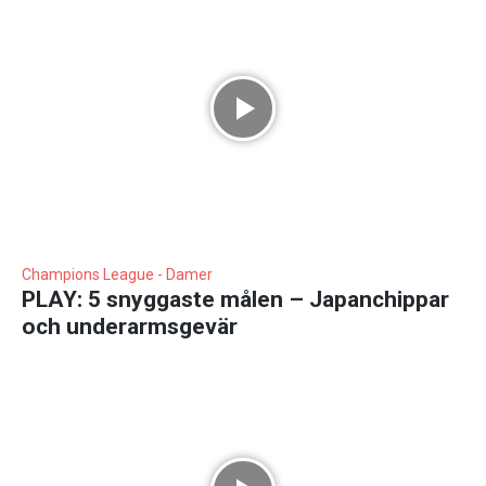
Champions League - Damer
PLAY: 5 snyggaste målen – Japanchippar
och underarmsgevär