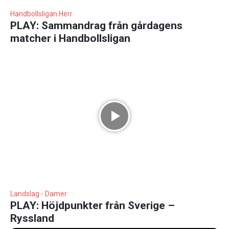
Handbollsligan Herr
PLAY: Sammandrag från gårdagens
matcher i Handbollsligan
Landslag - Damer
PLAY: Höjdpunkter från Sverige –
Ryssland