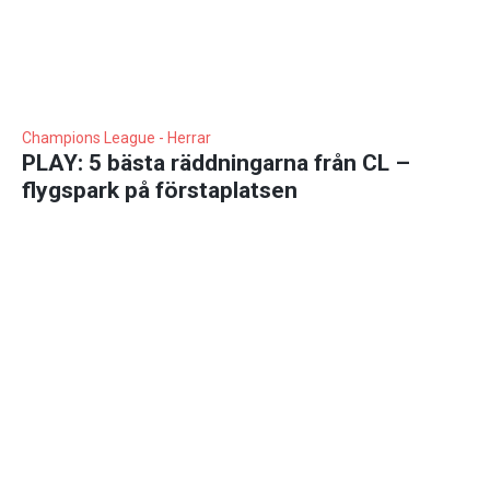
Champions League - Herrar
PLAY: 5 bästa räddningarna från CL –
flygspark på förstaplatsen