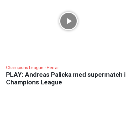
Champions League - Herrar
PLAY: Andreas Palicka med supermatch i
Champions League