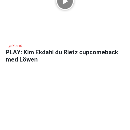
Tyskland
PLAY: Kim Ekdahl du Rietz cupcomeback
med Löwen