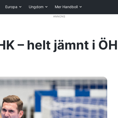
Europa
Ungdom
Mer Handboll
ANNONS
HK – helt jämnt i Ö