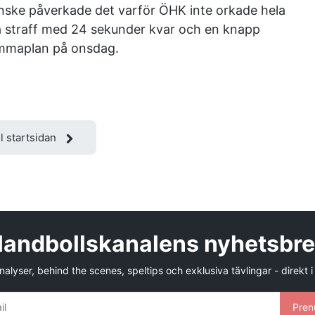
nske påverkade det varför ÖHK inte orkade hela
på straff med 24 sekunder kvar och en knapp
hemmaplan på onsdag.
ll startsidan
andbollskanalens nyhetsbr
alyser, behind the scenes, speltips och exklusiva tävlingar - direkt i
Pren