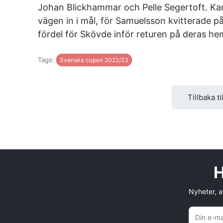
Johan Blickhammar och Pelle Segertoft. Ka
vägen in i mål, för Samuelsson kvitterade 
fördel för Skövde inför returen på deras 
Tags:
Svenska cupen 2022/23
Tillbaka ti
H
Nyheter, an