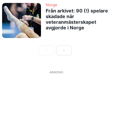
Norge
Från arkivet: 90 (!) spelare
skadade när
veteranmästerskapet
avgjorde i Norge
ANNONS