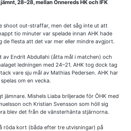
t jämnt, 28–28, mellan Önnereds HK och IFK
 shoot out-straffar, men det såg inte ut att
nappt tio minuter var spelade innan AHK hade
de flesta att det var mer eller mindre avgjort.
t av Endrit Abdullahi (åtta mål i matchen) och
malaget ledningen med 24–21. AHK tog dock tag
tack vare sju mål av Mathias Pedersen. AHK har
n spelas om en vecka.
igt jämnare. Mishels Liaba briljerade för ÖHK med
uelsson och Kristian Svensson som höll sig
ra blev det från de vänsterhänta stjärnorna.
röda kort (båda efter tre utvisningar) på