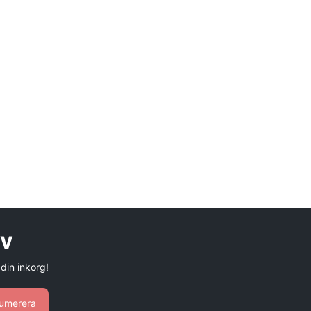
ev
 din inkorg!
umerera