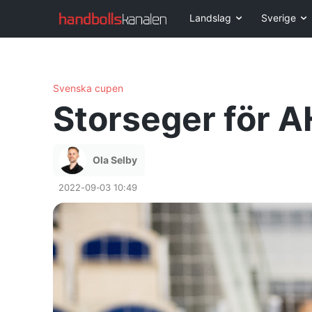
Landslag
Sverige
Svenska cupen
Storseger för A
Ola Selby
2022-09-03 10:49