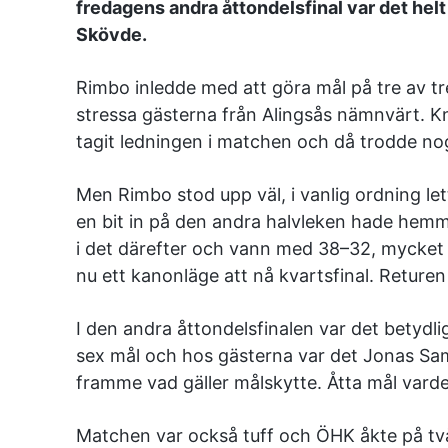
fredagens andra åttondelsfinal var det hel
Skövde.
Rimbo inledde med att göra mål på tre av tre
stressa gästerna från Alingsås nämnvärt. K
tagit ledningen i matchen och då trodde nog 
Men Rimbo stod upp väl, i vanlig ordning let
en bit in på den andra halvleken hade hem
i det därefter och vann med 38–32, mycket 
nu ett kanonläge att nå kvartsfinal. Reture
I den andra åttondelsfinalen var det betydl
sex mål och hos gästerna var det Jonas Sam
framme vad gäller målskytte. Åtta mål varde
Matchen var också tuff och ÖHK åkte på två 