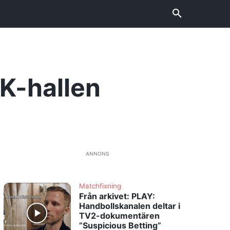
HK-hallen
ANNONS
Matchfixning
Från arkivet: PLAY:
Handbollskanalen deltar i
TV2-dokumentären
”Suspicious Betting”